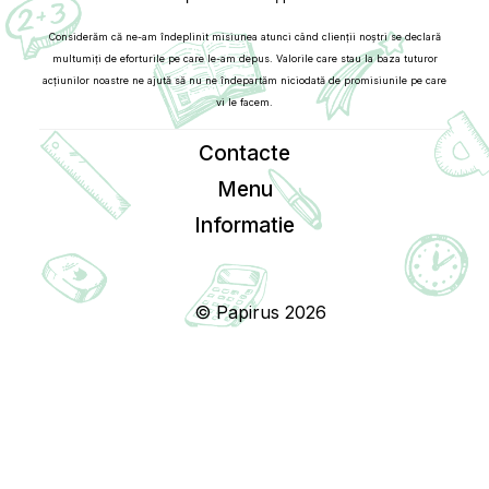
Considerăm că ne-am îndeplinit misiunea atunci când clienții noștri se declară
multumiți de eforturile pe care le-am depus. Valorile care stau la baza tuturor
acțiunilor noastre ne ajută să nu ne îndepartăm niciodată de promisiunile pe care
vi le facem.
Contacte
Menu
Informatie
© Papirus 2026