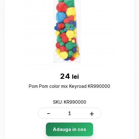
24
lei
Pom Pom color mix Keyroad KR990000
SKU: KR990000
-
+
Adauga in cos