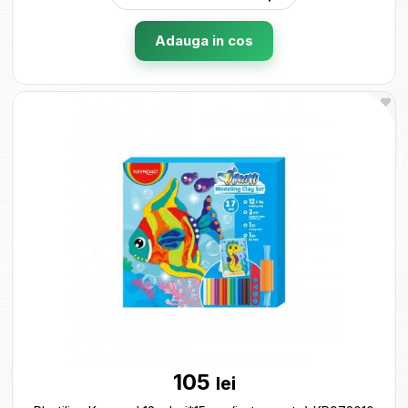
Adauga in cos
105
lei