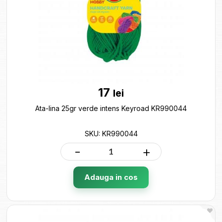
17
lei
Ata-lina 25gr verde intens Keyroad KR990044
SKU: KR990044
-
+
Adauga in cos