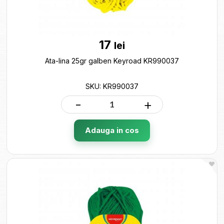
17
lei
Ata-lina 25gr galben Keyroad KR990037
SKU: KR990037
-
+
Adauga in cos