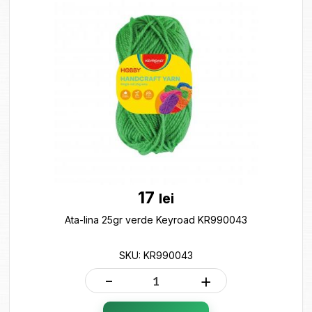
17
lei
Ata-lina 25gr verde Keyroad KR990043
SKU: KR990043
-
+