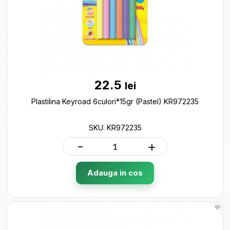
22.5
lei
Plastilina Keyroad 6culori*15gr (Pastel) KR972235
SKU: KR972235
-
+
Adauga in cos