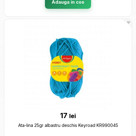
Adauga in cos
17
lei
Ata-lina 25gr albastru deschis Keyroad KR990045