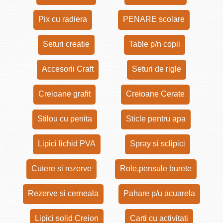
Pix cu radiera
PENARE scolare
Seturi creatie
Table p/n copii
Accesorii Craft
Seturi de rigle
Creioane grafit
Creioane Cerate
Stilou cu penita
Sticle pentru apa
Lipici lichid PVA
Spray si sclipici
Cutere si rezerve
Role,pensule burete
Rezerve si cerneala
Pahare p/u acuarela
Lipici solid Creion
Carti cu activitati