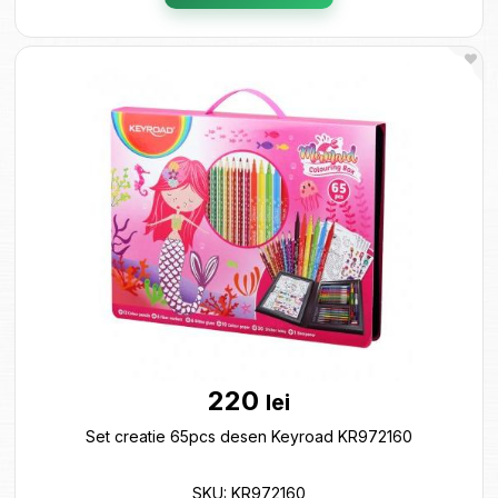
220
lei
Set creatie 65pcs desen Keyroad KR972160
SKU: KR972160