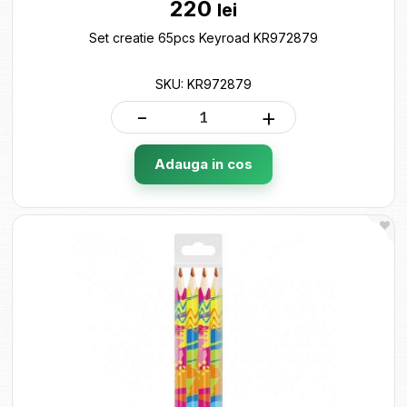
220
lei
Set creatie 65pcs Keyroad KR972879
SKU: KR972879
-
+
Adauga in cos