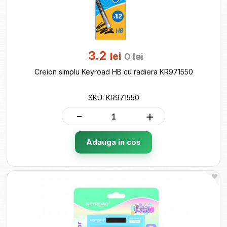
3.2
lei
0
lei
Creion simplu Keyroad HB cu radiera KR971550
SKU: KR971550
-
+
Adauga in cos