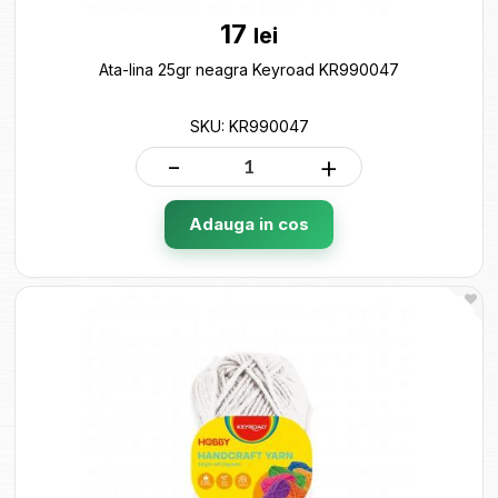
17
lei
Ata-lina 25gr neagra Keyroad KR990047
SKU: KR990047
-
+
Adauga in cos