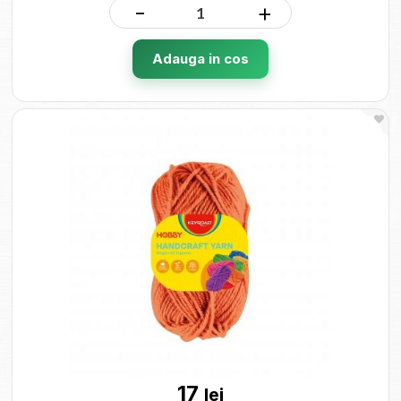
-
+
Adauga in cos
17
lei