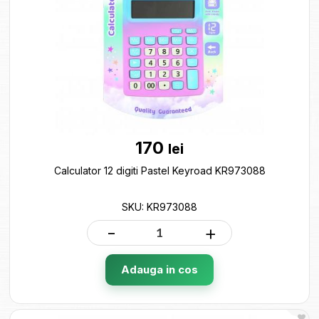
170
lei
Calculator 12 digiti Pastel Keyroad KR973088
SKU: KR973088
-
+
Adauga in cos