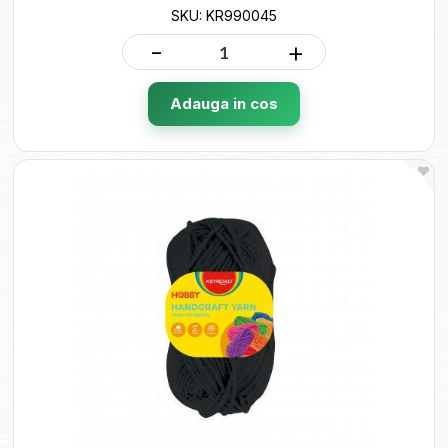
SKU: KR990045
-
+
Adauga in cos