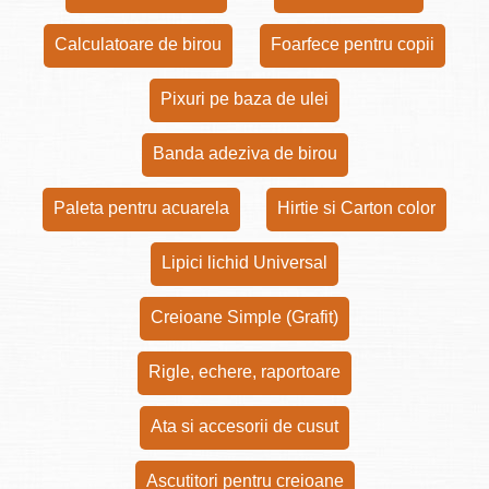
Calculatoare de birou
Foarfece pentru copii
Pixuri pe baza de ulei
Banda adeziva de birou
Paleta pentru acuarela
Hirtie si Carton color
Lipici lichid Universal
Creioane Simple (Grafit)
Rigle, echere, raportoare
Ata si accesorii de cusut
Ascutitori pentru creioane