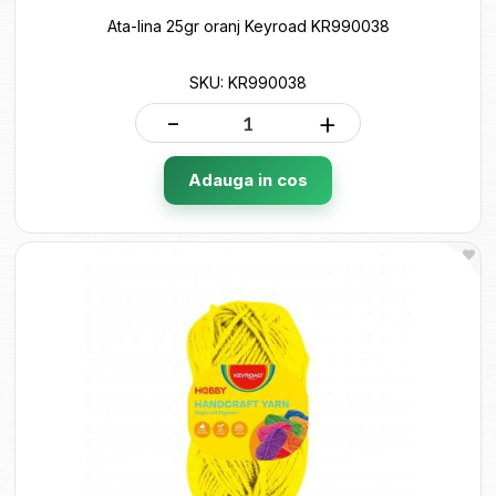
Ata-lina 25gr oranj Keyroad KR990038
SKU: KR990038
-
+
Adauga in cos