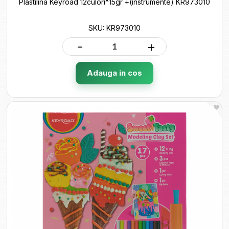
Plastilina Keyroad 12culori*15gr +(instrumente) KR973010
SKU: KR973010
-
+
Adauga in cos