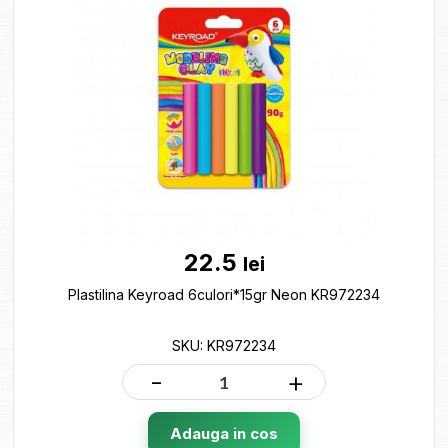
22.5
lei
Plastilina Keyroad 6culori*15gr Neon KR972234
SKU: KR972234
-
+
Adauga in cos