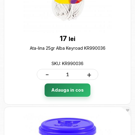
17
lei
Ata-lina 25gr Alba Keyroad KR990036
SKU: KR990036
-
+
Adauga in cos