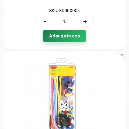
SKU: KR990005
-
+
Adauga in cos