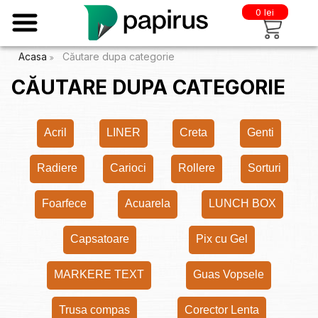
0 lei
Acasa
Căutare dupa categorie
CĂUTARE DUPA CATEGORIE
Acril
LINER
Creta
Genti
Radiere
Carioci
Rollere
Sorturi
Foarfece
Acuarela
LUNCH BOX
Capsatoare
Pix cu Gel
MARKERE TEXT
Guas Vopsele
Trusa compas
Corector Lenta