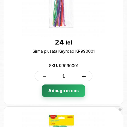
24
lei
Sirma plusata Keyroad KR990001
SKU: KR990001
-
+
Adauga in cos