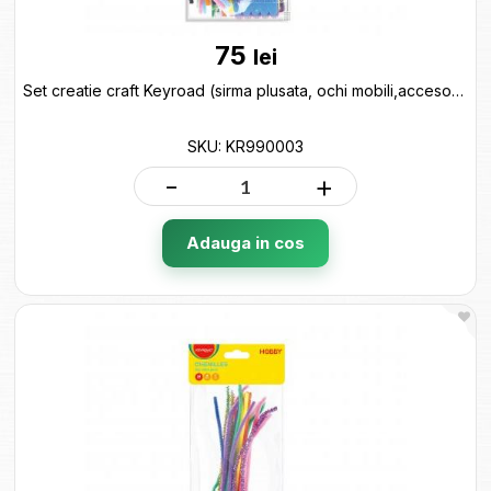
75
lei
Set creatie craft Keyroad (sirma plusata, ochi mobili,accesorii craft) KR990003
SKU: KR990003
-
+
Adauga in cos