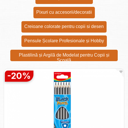
Pixuri cu accesorii/decoratii
Creioane colorate pentru copii si desen
Pensule Școlare Profesionale și Hobby
Plastilină și Argilă de Modelat pentru Copii și
Școală
-20%