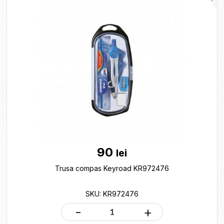
90
lei
Trusa compas Keyroad KR972476
SKU: KR972476
-
+