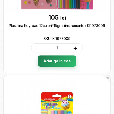
105
lei
Plastilina Keyroad 12culori*15gr +(instrumente) KR973009
SKU: KR973009
-
+
Adauga in cos