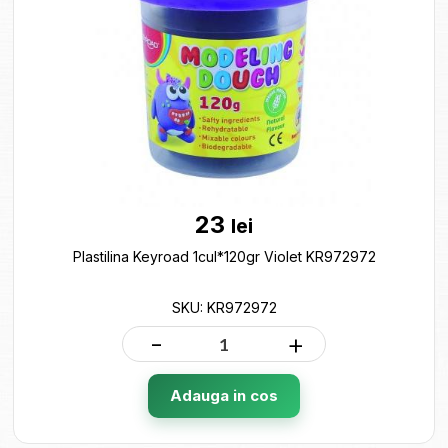
23
lei
Plastilina Keyroad 1cul*120gr Violet KR972972
SKU: KR972972
-
+
Adauga in cos