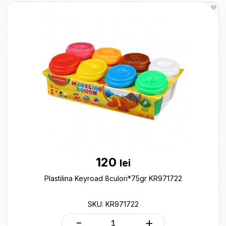
120
lei
Plastilina Keyroad 8culori*75gr KR971722
SKU: KR971722
-
+