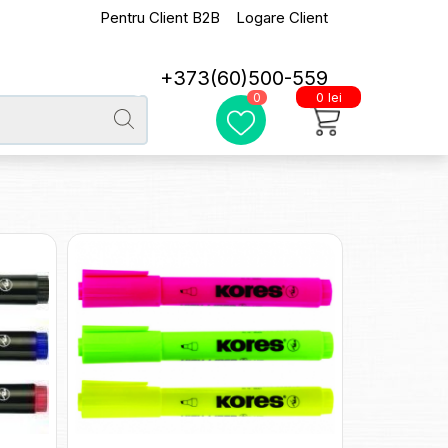
Pentru Client B2B
Logare Client
+373(60)500-559
0 lei
0