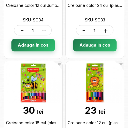
Creioane color 12 cul Jumbo (plastic) SO34
Creioane color 24 cul (plastic)ML6-3 SO33
SKU: SO34
SKU: SO33
-
+
-
+
Adauga in cos
Adauga in cos
30
23
lei
lei
Creioane color 18 cul (plastic) SO32
Creioane color 12 cul (plastic) ML9-1 SO31