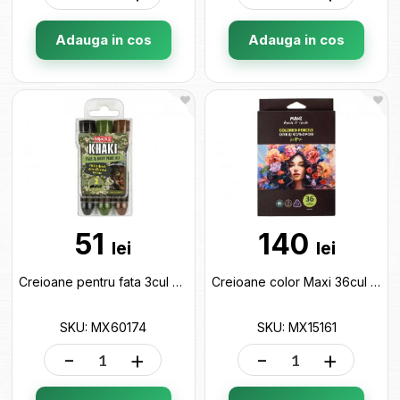
Adauga in cos
Adauga in cos
51
140
lei
lei
Creioane pentru fata 3cul Maxi MX60174
Creioane color Maxi 36cul Art Pro MX15161
SKU: MX60174
SKU: MX15161
-
+
-
+