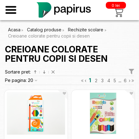
0 lei
Acasa
Catalog produse
Rechizite scolare
Creioane colorate pentru copii si desen
CREIOANE COLORATE
PENTRU COPII SI DESEN
Sortare pret:
1
Pe pagina:
20
‹
2
3
4
5
...
6
›