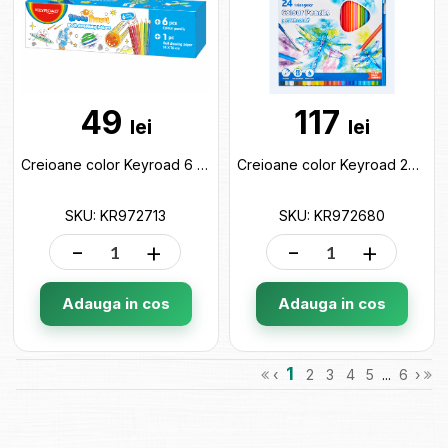
49
117
lei
lei
Creioane color Keyroad 6 culori Baieti(tub de colorat) KR972713
Creioane color Keyroad 24 culori Acuarela+pensula KR972680
SKU: KR972713
SKU: KR972680
-
+
-
+
Adauga in cos
Adauga in cos
1
‹
2
3
4
5
...
6
›