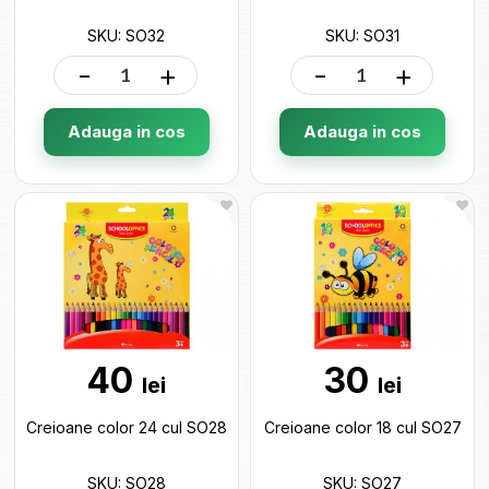
SKU: SO32
SKU: SO31
-
+
-
+
Adauga in cos
Adauga in cos
40
30
lei
lei
Creioane color 24 cul SO28
Creioane color 18 cul SO27
SKU: SO28
SKU: SO27