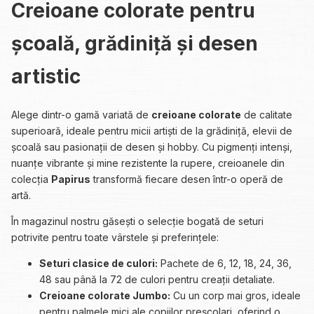
Creioane colorate pentru
școală, grădiniță și desen
artistic
Alege dintr-o gamă variată de
creioane colorate
de calitate
superioară, ideale pentru micii artiști de la grădiniță, elevii de
școală sau pasionații de desen și hobby. Cu pigmenți intenși,
nuanțe vibrante și mine rezistente la rupere, creioanele din
colecția
Papirus
transformă fiecare desen într-o operă de
artă.
În magazinul nostru găsești o selecție bogată de seturi
potrivite pentru toate vârstele și preferințele:
Seturi clasice de culori:
Pachete de 6, 12, 18, 24, 36,
48 sau până la 72 de culori pentru creații detaliate.
Creioane colorate Jumbo:
Cu un corp mai gros, ideale
pentru palmele mici ale copiilor preșcolari, oferind o