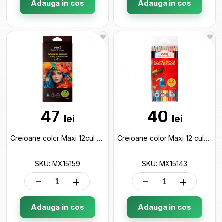
Adauga in cos
Adauga in cos
47
40
lei
lei
Creioane color Maxi 12cul Art Pro MX15159
Creioane color Maxi 12 culori triunghiulare MX15143
SKU: MX15159
SKU: MX15143
-
+
-
+
Adauga in cos
Adauga in cos