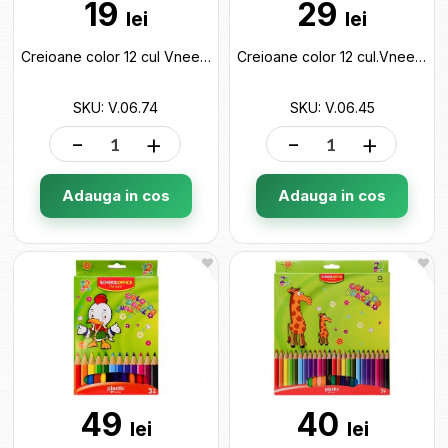
19
29
lei
lei
Creioane color 12 cul Vneeds (ML7-10) V.06.74
Creioane color 12 cul.Vneeds plast cu radiera (ML38-3) V.06.45
SKU: V.06.74
SKU: V.06.45
-
+
-
+
Adauga in cos
Adauga in cos
49
40
lei
lei