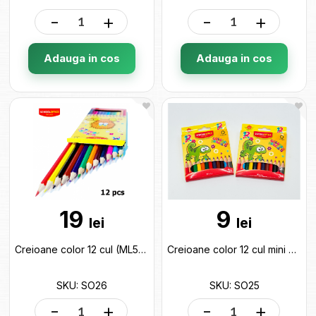
-
+
-
+
Adauga in cos
Adauga in cos
19
9
lei
lei
Creioane color 12 cul (ML5-1/8-1) SO26
Creioane color 12 cul mini SO25
SKU: SO26
SKU: SO25
-
+
-
+