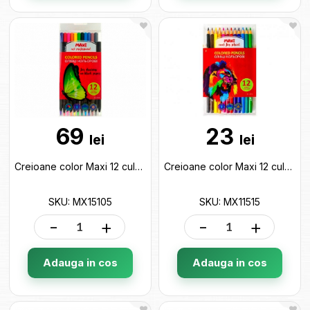
69
23
lei
lei
Creioane color Maxi 12 culori MX15105
Creioane color Maxi 12 culori plastic triunghiulare MX11515
SKU: MX15105
SKU: MX11515
-
+
-
+
Adauga in cos
Adauga in cos