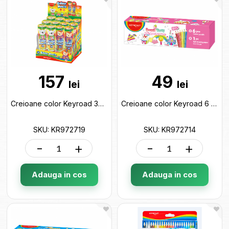
157
49
lei
lei
Creioane color Keyroad 36 culori (tub) KR972719
Creioane color Keyroad 6 culori Fete(tub de colorat) KR972714
SKU: KR972719
SKU: KR972714
-
+
-
+
Adauga in cos
Adauga in cos