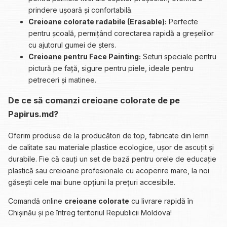
prindere ușoară și confortabilă.
Creioane colorate radabile (Erasable):
Perfecte
pentru școală, permițând corectarea rapidă a greșelilor
cu ajutorul gumei de șters.
Creioane pentru Face Painting:
Seturi speciale pentru
pictură pe față, sigure pentru piele, ideale pentru
petreceri și matinee.
De ce să comanzi creioane colorate de pe
Papirus.md?
Oferim produse de la producători de top, fabricate din lemn
de calitate sau materiale plastice ecologice, ușor de ascuțit și
durabile. Fie că cauți un set de bază pentru orele de educație
plastică sau creioane profesionale cu acoperire mare, la noi
găsești cele mai bune opțiuni la prețuri accesibile.
Comandă online
creioane colorate
cu livrare rapidă în
Chișinău și pe întreg teritoriul Republicii Moldova!