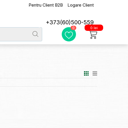
Pentru Client B2B
Logare Client
+373(60)500-559
0 lei
0