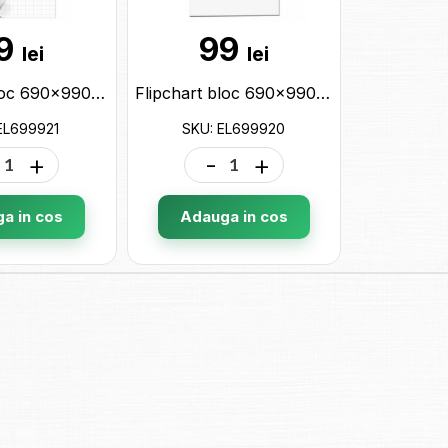
9
99
lei
lei
Flipchart bloc 690x990mm 20coli Carouri EL699921
Flipchart bloc 690x990mm 20coli EL699920
EL699921
SKU: EL699920
+
-
+
a in cos
Adauga in cos