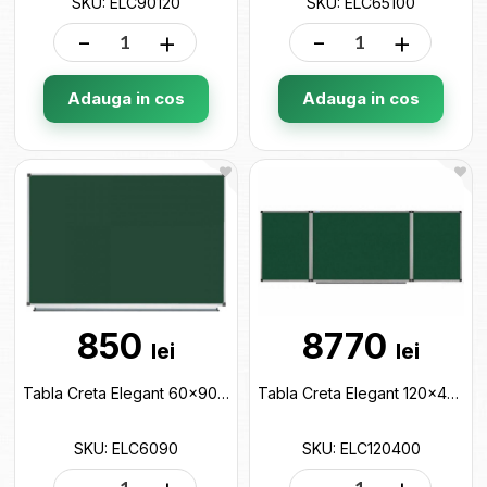
SKU: ELC90120
SKU: ELC65100
-
+
-
+
Adauga in cos
Adauga in cos
850
8770
lei
lei
Tabla Creta Elegant 60x90cm ELC6090
Tabla Creta Elegant 120x400cm (5 suprafete) ELC120400
SKU: ELC6090
SKU: ELC120400