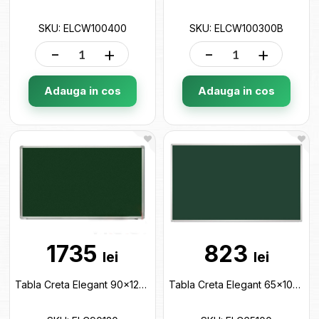
SKU: ELCW100400
SKU: ELCW100300B
-
+
-
+
Adauga in cos
Adauga in cos
1735
823
lei
lei
Tabla Creta Elegant 90x120cm ELC90120
Tabla Creta Elegant 65x100cm ELC65100