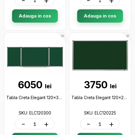
-
+
-
+
Adauga in cos
Adauga in cos
6050
3750
lei
lei
Tabla Creta Elegant 120x300cm (5 suprafete) ELC120300
Tabla Creta Elegant 120x225cm ELC120225
SKU: ELC120300
SKU: ELC120225
-
+
-
+