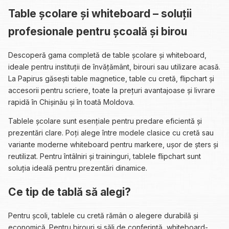
Table școlare și whiteboard – soluții
profesionale pentru școală și birou
Descoperă gama completă de table școlare și whiteboard,
ideale pentru instituții de învățământ, birouri sau utilizare acasă.
La Papirus găsești table magnetice, table cu cretă, flipchart și
accesorii pentru scriere, toate la prețuri avantajoase și livrare
rapidă în Chișinău și în toată Moldova.
Tablele școlare sunt esențiale pentru predare eficientă și
prezentări clare. Poți alege între modele clasice cu cretă sau
variante moderne whiteboard pentru markere, ușor de șters și
reutilizat. Pentru întâlniri și traininguri, tablele flipchart sunt
soluția ideală pentru prezentări dinamice.
Ce tip de tablă să alegi?
Pentru școli, tablele cu cretă rămân o alegere durabilă și
economică. Pentru birouri și săli de conferință, whiteboard-