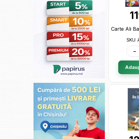
1
SKU:
-
Adaug