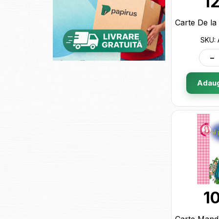
1
SKU:
-
Adaug
1