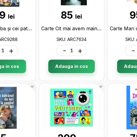
19
85
9
lei
lei
Carte Ali Baba și cei patruzeci de hoți. Aladin și lampa fermecată ARC9288
Carte Cit mai avem mainile libere-liliana Armasu ARC7634
 ARC9288
SKU: ARC7634
SKU:
+
-
+
-
a in cos
Adauga in cos
Adaug