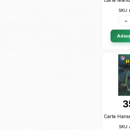
SKU:
-
Adaug
3
SKU: