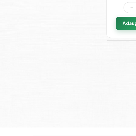
-
Adaug