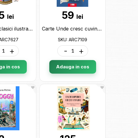
5
59
lei
lei
Carte Mari clasici ilustrati. Ocolul pamintului in 80 zile ARC7627
Carte Unde cresc cuvintele ARC7109
 ARC7627
SKU: ARC7109
+
-
+
a in cos
Adauga in cos