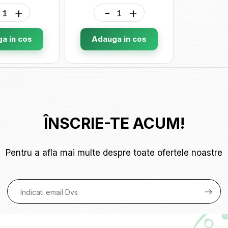
+
-
+
a in cos
Adauga in cos
ÎNSCRIE-TE ACUM!
Pentru a afla mai multe despre toate ofertele noastre