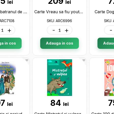
25
209
7
lei
lei
Carte De la batranul de ieri la copilul de azi ARC7108
Carte Vreau sa fiu youtuber ARC6996
Carte Do
 ARC7108
SKU: ARC6996
SKU:
+
-
+
-
a in cos
Adauga in cos
Adaug
07
84
7
lei
lei
Carte Mandrie si prejudecata ARC6323
Carte Mistretul si vulpea.Hai sa citim pe silabe! ARC6033