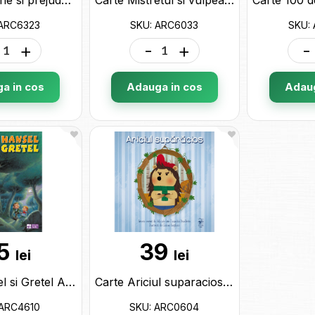
 ARC6323
SKU: ARC6033
SKU:
+
-
+
-
a in cos
Adauga in cos
Adaug
5
39
lei
lei
Carte Hansel si Gretel ARC4610
Carte Ariciul suparacios ARC0604
 ARC4610
SKU: ARC0604