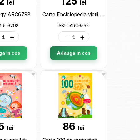
2
125
lei
lei
ggy ARC6798
Carte Enciclopedia vietii casnice ARC6552
 ARC6798
SKU: ARC6552
+
-
+
a in cos
Adauga in cos
5
86
lei
lei
Carte 100 de curiozitati din stiinta ARC5036
Carte 100 de curiozitati despre planeta pamant ARC5012