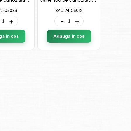
 ARC5036
SKU: ARC5012
+
-
+
a in cos
Adauga in cos