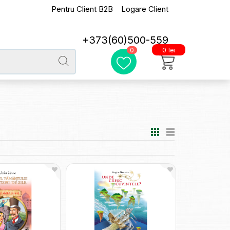
Pentru Client B2B
Logare Client
+373(60)500-559
0 lei
0