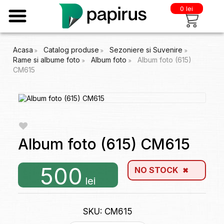
0 lei
Acasa
Catalog produse
Sezoniere si Suvenire
Rame si albume foto
Album foto
Album foto (615)
CM615
Album foto (615) CM615
500
NO STOCK
lei
SKU: CM615