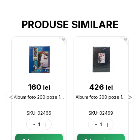
PRODUSE SIMILARE
160
426
lei
lei
Album foto 200 poze 10*15cm in cutie 02466
Album foto 300 poze 10*15cm de Nunta 02469
SKU: 02466
SKU: 02469
-
+
-
+