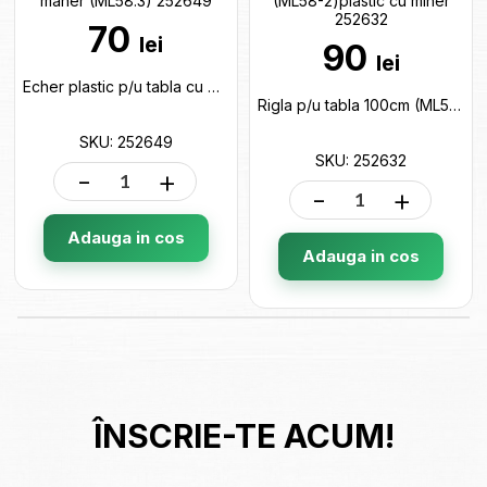
70
lei
90
lei
Echer plastic p/u tabla cu maner (ML58.3) 252649
Rigla p/u tabla 100cm (ML58-2)plastic cu miner 252632
SKU: 252649
SKU: 252632
-
+
-
+
Adauga in cos
Adauga in cos
ÎNSCRIE-TE ACUM!