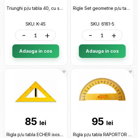
Triunghi p/u tabla 40, cu suport, isoscel, plastic 536383 K-45
Rigle Set geometrie p/u tabla 5 buc 6161-5
SKU: K-45
SKU: 6161-5
-
+
-
+
Adauga in cos
Adauga in cos
85
95
lei
lei
Rigla p/u tabla ECHER isoscel 370531 54333
Rigla p/u tabla RAPORTOR C04222 54326