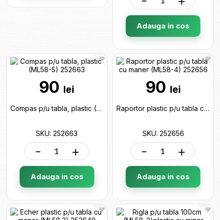
-
+
Adauga in cos
90
90
lei
lei
Compas p/u tabla, plastic (ML58-5) 252663
Raportor plastic p/u tabla cu maner (ML58-4) 252656
SKU: 252663
SKU: 252656
-
+
-
+
Adauga in cos
Adauga in cos