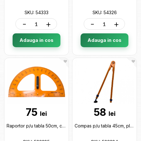
SKU: 54333
SKU: 54326
-
+
-
+
Adauga in cos
Adauga in cos
75
58
lei
lei
Raportor p/u tabla 50cm, cu suport, plastic 536385
Compas p/u tabla 45cm, plastic 536384