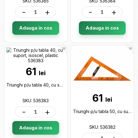
SKU: 536385
SKU: 536384
-
+
-
+
Adauga in cos
Adauga in cos
61
lei
Triunghi p/u tabla 40, cu suport, isoscel, plastic 536383
61
lei
SKU: 536383
-
+
Triunghi p/u tabla 50, cu suport, dreptunghiular, plastic 536382
SKU: 536382
Adauga in cos