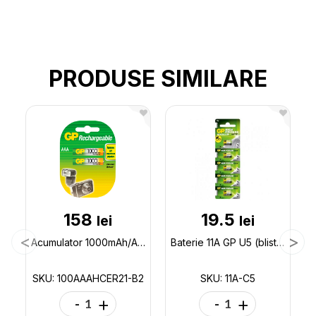
PRODUSE SIMILARE
158
19.5
lei
lei
Acumulator 1000mAh/AAA GP (2buc/blister) 100AAAHCER21-B2
Baterie 11A GP U5 (blister) 11A-C5
SKU: 100AAAHCER21-B2
SKU: 11A-C5
-
+
-
+