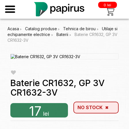
0 lei
Acasa
Catalog produse
Tehnica de birou
Utilaje si
echipamente electrice
Baterii
Baterie CR1632, GP 3V
CR1632-3V
Baterie CR1632, GP 3V
CR1632-3V
17
NO STOCK
lei