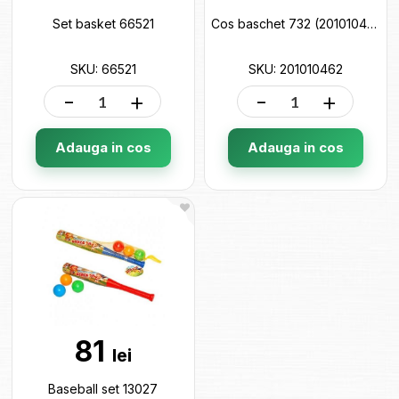
Set basket 66521
Cos baschet 732 (201010462) 201010462
SKU: 66521
SKU: 201010462
-
+
-
+
Adauga in cos
Adauga in cos
81
lei
Baseball set 13027