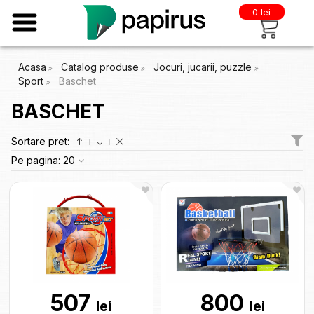
0 lei
Acasa
Catalog produse
Jocuri, jucarii, puzzle
Sport
Baschet
BASCHET
Sortare pret:
Pe pagina:
20
507
800
lei
lei