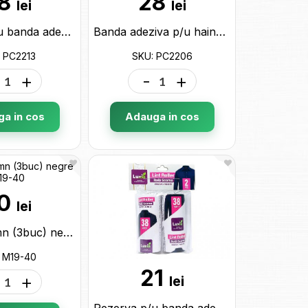
8
28
lei
lei
Rezerva p/u banda adeziva haine 2 buc PC2213
Banda adeziva p/u haine 36 foi PC2206
 PC2213
SKU: PC2206
+
-
+
a in cos
Adauga in cos
0
lei
Umeras lemn (3buc) negre M19-40
 M19-40
21
+
lei
Rezerva p/u banda adeziva haine 2 buc Luxia LUX-4059