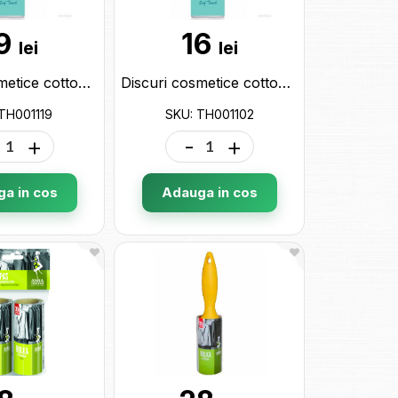
9
16
lei
lei
Discuri cosmetice cotton (70buc) (442161) TH001119
Discuri cosmetice cotton (50buc) TH001102
TH001119
SKU: TH001102
+
-
+
a in cos
Adauga in cos