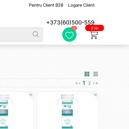
Pentru Client B2B
Logare Client
+373(60)500-559
0 lei
0
1
‹
2
›