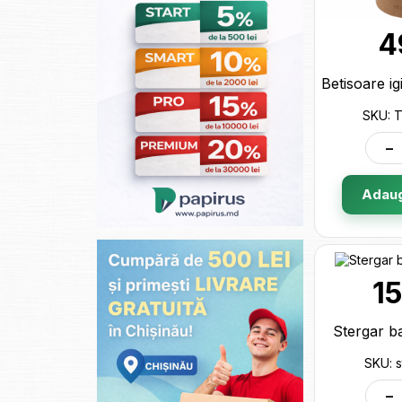
4
SKU: 
-
Adaug
1
Stergar ba
SKU: s
-