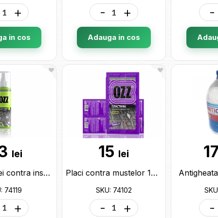
+
-
+
-
a in cos
Adauga in cos
Adaug
3
15
1
lei
lei
Lotiune sprei contra insectelor 100ml OZZ (aloe+musetel) 74119
Placi contra mustelor 10buc OZZ 74102
Antigheata
: 74119
SKU: 74102
SKU
+
-
+
-