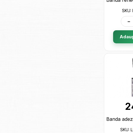
SKU:
-
Adaug
2
SKU: 