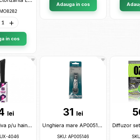
Adauga in cos
Adaug
 MO8282
+
a in cos
4
31
5
lei
lei
Banda adeziva p/u haine 38 foi Luxia LUX-4046
Unghiera mare AP005146
LUX-4046
SKU: AP005146
SKU