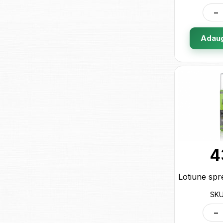
-
Adaug
4
SKU
-