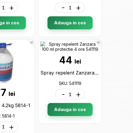
+
-
+
a in cos
Adauga in cos
44
lei
Spray repelent Zanzara 100 ml protectie 4 ore 541119
SKU: 541119
77
-
+
lei
 4.2kg 5814-1
Adauga in cos
: 5814-1
+