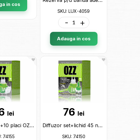
a in cos
SKU: LUX-4059
-
+
Adauga in cos
6
76
lei
lei
Diffuzor set+10 placi OZZ(21202) 74155
Diffuzor set+lichid 45 nopti 30ml OZZ(021211) 74150
: 74155
SKU: 74150