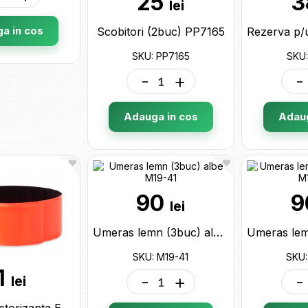
25
3
lei
a in cos
Scobitori (2buc) PP7165
SKU: PP7165
SKU:
-
+
-
Adauga in cos
Adaug
90
9
lei
Umeras lemn (3buc) albe M19-41
SKU: M19-41
SKU:
1
-
+
-
lei
Banda reflectorizanta Enrollo MO8282