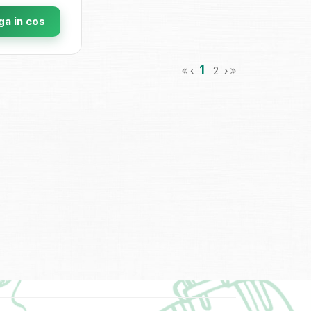
a in cos
1
‹
2
›