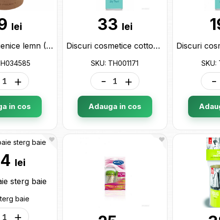
9
33
1
lei
lei
Betisoare igienice lemn (100buc) cilindru carton TH034585
Discuri cosmetice cotton (120buc) TH001171
TH034585
SKU: TH001171
SKU: 
+
-
+
-
a in cos
Adauga in cos
Adaug
54
lei
ie sterg baie
terg baie
+