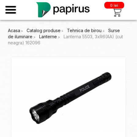
0 lei
Acasa
Catalog produse
Tehnica de birou
Surse
de iluminare
Lanterne
Lanterna 5503, 3xR6(AA) (cut
neagra) 162096