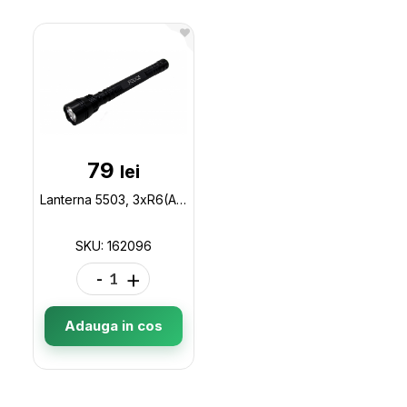
79
lei
Lanterna 5503, 3xR6(AA) (cut neagra) 162096
SKU: 162096
-
+
Adauga in cos