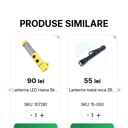
PRODUSE SIMILARE
90
55
lei
lei
Lanterna LED Hama Stick (galbena) 107281
Lanterna metal mica 2R6 Police 15-050
SKU: 107281
SKU: 15-050
-
+
-
+