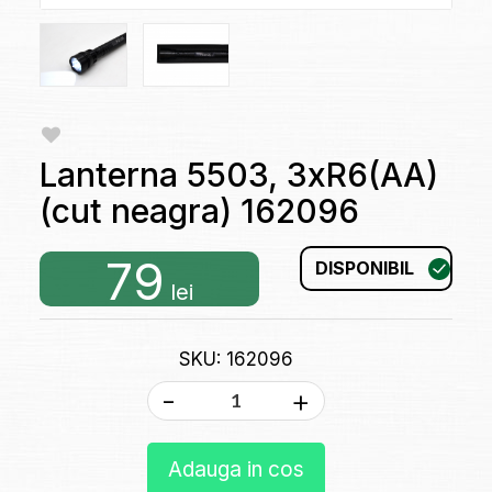
Lanterna 5503, 3xR6(AA)
(cut neagra) 162096
79
DISPONIBIL
lei
SKU: 162096
-
+
Adauga in cos