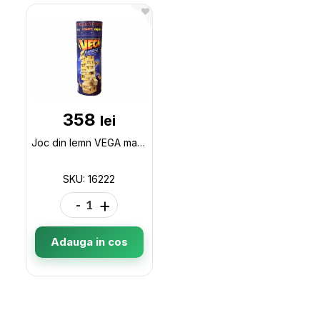
358
lei
Joc din lemn VEGA mare 3in1 16222
SKU: 16222
-
+
Adauga in cos