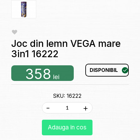
Joc din lemn VEGA mare
3in1 16222
358
DISPONIBIL
lei
SKU: 16222
-
+
Adauga in cos