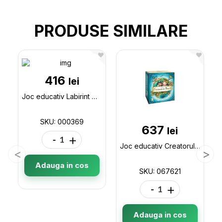
PRODUSE SIMILARE
416
lei
Joc educativ Labirint Magnetic Trafic,69111 000369
SKU: 000369
637
lei
-
+
Joc educativ Creatorul de povesti 067621
Adauga in cos
SKU: 067621
-
+
Adauga in cos