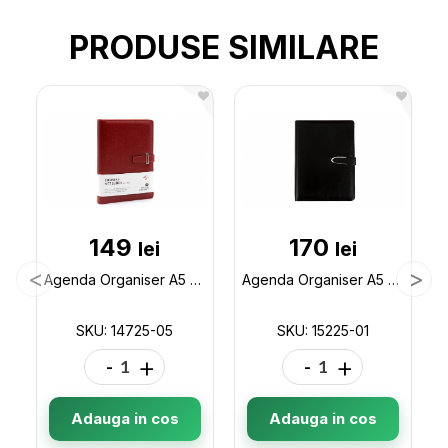
PRODUSE SIMILARE
149
170
lei
lei
Agenda Organiser A5 cu bloc detas.Rosie 14725-05
Agenda Organiser A5 cu bloc detas. Negru 15225-01
SKU: 14725-05
SKU: 15225-01
-
+
-
+
Adauga in cos
Adauga in cos