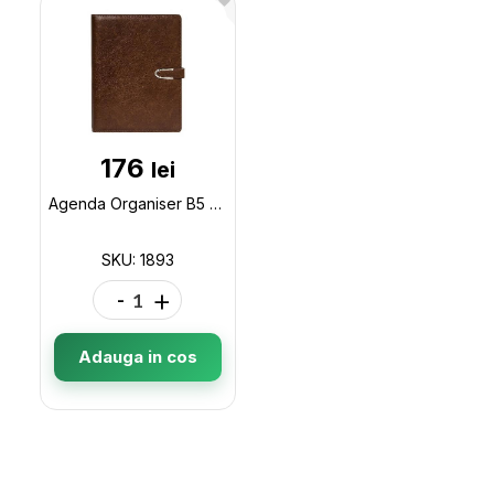
176
lei
Agenda Organiser B5 cu bloc detas.Maro/Negru 1893
SKU: 1893
-
+
Adauga in cos