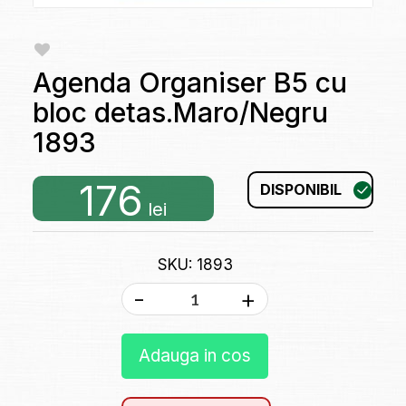
Agenda Organiser B5 cu
bloc detas.Maro/Negru
1893
176
DISPONIBIL
lei
SKU: 1893
-
+
Adauga in cos