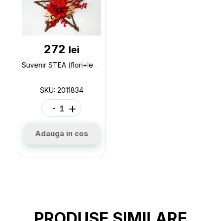
272
lei
Suvenir STEA (flori+lemn) 2011834
SKU: 2011834
-
+
Adauga in cos
PRODUSE SIMILARE