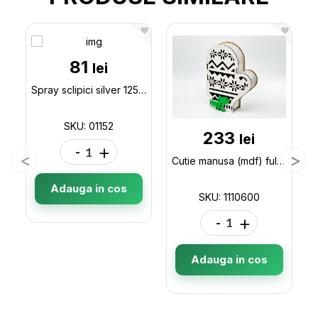
81
lei
Spray sclipici silver 125ml 01152
SKU: 01152
233
lei
-
+
Cutie manusa (mdf) fulgi 24*18*7 1110600
Adauga in cos
SKU: 1110600
-
+
Adauga in cos