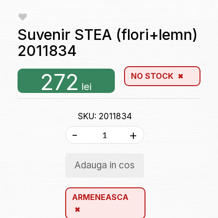
Suvenir STEA (flori+lemn)
2011834
272
NO STOCK
lei
SKU: 2011834
-
+
Adauga in cos
ARMENEASCA