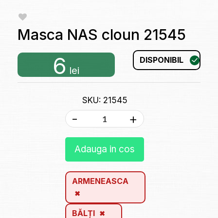
Masca NAS cloun 21545
6
DISPONIBIL
lei
SKU: 21545
-
+
Adauga in cos
ARMENEASCA
BĂLȚI