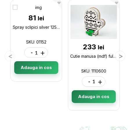
81
lei
Spray sclipici silver 125ml 01152
SKU: 01152
233
lei
-
+
Cutie manusa (mdf) fulgi 24*18*7 1110600
Adauga in cos
SKU: 1110600
-
+
Adauga in cos