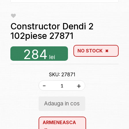
Constructor Dendi 2
102piese 27871
284
NO STOCK
lei
SKU: 27871
-
+
Adauga in cos
ARMENEASCA