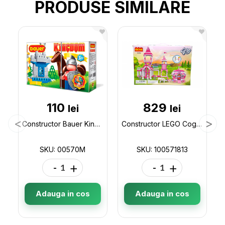
PRODUSE SIMILARE
110
829
lei
lei
Constructor Bauer Kingdom 00570M
Constructor LEGO Cogo Castel 555 pcs 3263 100571813
SKU: 00570M
SKU: 100571813
-
+
-
+
Adauga in cos
Adauga in cos