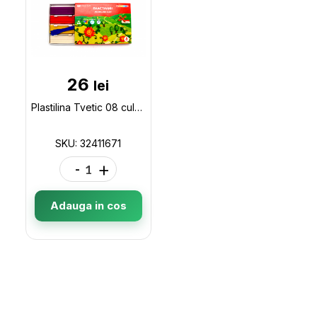
26
lei
Plastilina Tvetic 08 culori (120gr) 32411671
SKU: 32411671
-
+
Adauga in cos