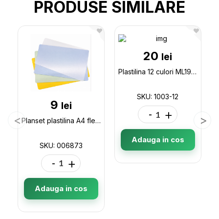
PRODUSE SIMILARE
20
lei
Plastilina 12 culori ML19-1 Qiaoyi 1003-12
SKU: 1003-12
9
lei
-
+
Planset plastilina A4 flexibil color ML26-1 006873
Adauga in cos
SKU: 006873
-
+
Adauga in cos