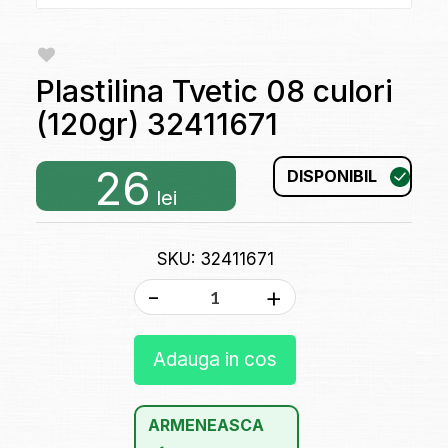
Plastilina Tvetic 08 culori
(120gr) 32411671
26
DISPONIBIL
lei
SKU: 32411671
-
+
Adauga in cos
ARMENEASCA