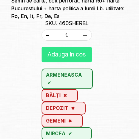
Semn de carte, colt perforat, harta Ro+ harta
Bucurestiului + harta politica a lumii Lb. utilizate:
Ro, En, It, Fr, De, Es
SKU: 460SHERBL
-
+
Adauga in cos
ARMENEASCA
BĂLȚI
DEPOZIT
GEMENI
MIRCEA