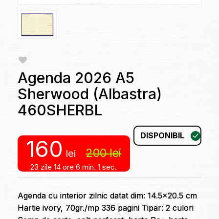
Agenda 2026 A5
Sherwood (Albastra)
460SHERBL
DISPONIBIL
160
200
lei
lei
23 zile
14 ore
6 min.
1 sec.
Agenda cu interior zilnic datat dim: 14.5×20.5 cm
Hartie ivory, 70gr./mp 336 pagini Tipar: 2 culori