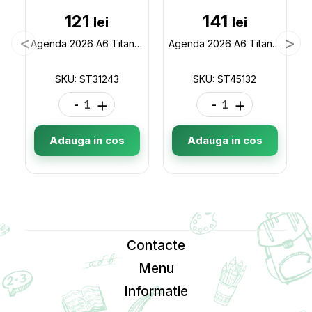
121
141
lei
lei
Agenda 2026 A6 Titanum cop tare lucioase ST31243
Agenda 2026 A6 Titanum negru mat ST45132
SKU: ST31243
SKU: ST45132
-
+
-
+
Adauga in cos
Adauga in cos
Contacte
Menu
Informatie