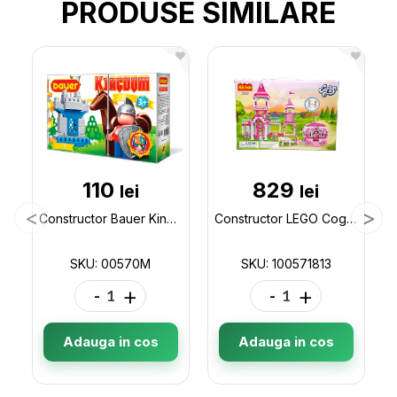
PRODUSE SIMILARE
110
829
lei
lei
Constructor Bauer Kingdom 00570M
Constructor LEGO Cogo Castel 555 pcs 3263 100571813
SKU: 00570M
SKU: 100571813
-
+
-
+
Adauga in cos
Adauga in cos