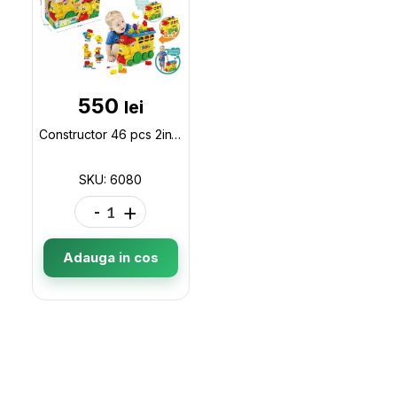
550
lei
Constructor 46 pcs 2in1 Trenut 6080
SKU: 6080
-
+
Adauga in cos