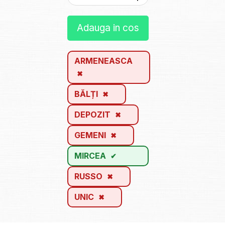
Adauga in cos
ARMENEASCA
BĂLȚI
DEPOZIT
GEMENI
MIRCEA
RUSSO
UNIC