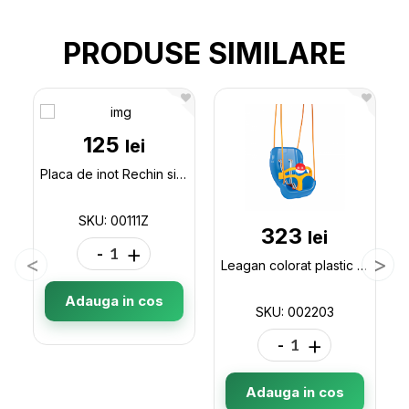
PRODUSE SIMILARE
125
lei
Placa de inot Rechin si Sirena 00111Z
SKU: 00111Z
323
lei
-
+
Leagan colorat plastic 002203
Adauga in cos
SKU: 002203
-
+
Adauga in cos