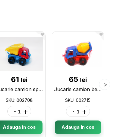
61
65
15
lei
lei
Jucarie camion speedy 002708
Jucarie camion betoniera Speedy 002715
SKU: 002708
SKU: 002715
SKU: 
-
+
-
+
-
Adauga in cos
Adauga in cos
Adauga