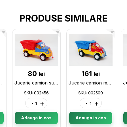
PRODUSE SIMILARE
80
161
lei
lei
lastic 002203
Jucarie camion super 002456
Jucarie camion mare 002500
SKU: 002456
SKU: 002500
-
+
-
+
Adauga in cos
Adauga in cos