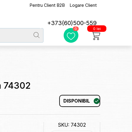
Pentru Client B2B
Logare Client
+373(60)500-559
0 lei
0
a 74302
DISPONIBIL
SKU: 74302