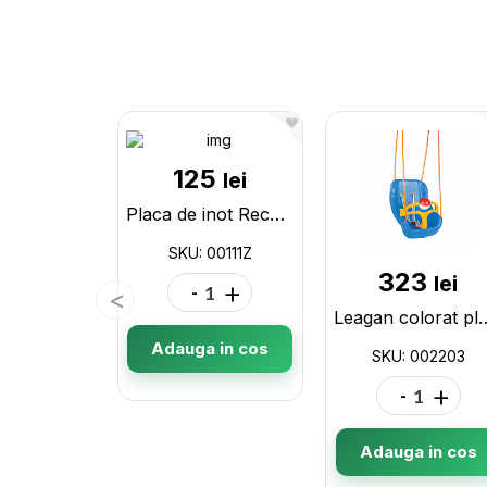
125
lei
Placa de inot Rechin si Sirena 00111Z
SKU: 00111Z
323
lei
-
+
Leagan colorat p
Adauga in cos
SKU: 002203
-
+
Adauga in cos