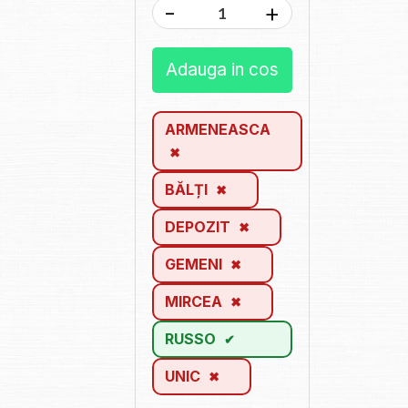
-
+
Adauga in cos
ARMENEASCA
BĂLȚI
DEPOZIT
GEMENI
MIRCEA
RUSSO
UNIC