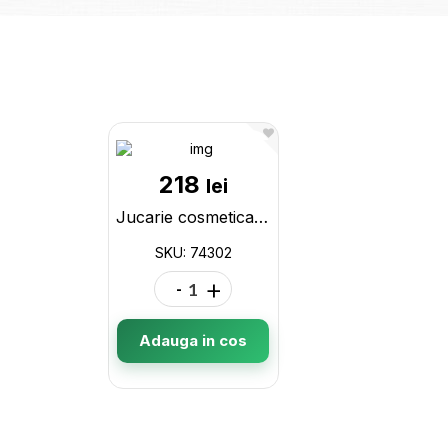
218
lei
Jucarie cosmetica 74302
SKU: 74302
-
+
Adauga in cos