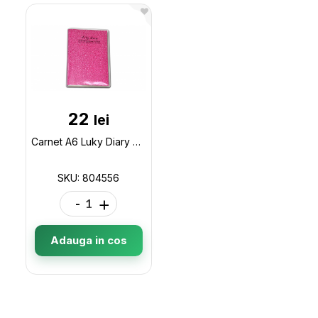
22
lei
Carnet A6 Luky Diary 64K ML53-2 804556
SKU: 804556
-
+
Adauga in cos