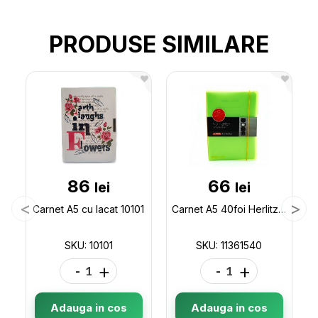
PRODUSE SIMILARE
86
66
lei
lei
Carnet A5 cu lacat 10101
Carnet A5 40foi Herlitz (coperta plastic/cu elastic) 11361540
SKU: 10101
SKU: 11361540
-
+
-
+
Adauga in cos
Adauga in cos