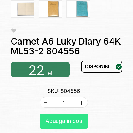
Carnet A6 Luky Diary 64K
ML53-2 804556
22
DISPONIBIL
lei
SKU: 804556
-
+
Adauga in cos