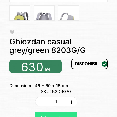
Ghiozdan casual
grey/green 8203G/G
630
DISPONIBIL
lei
Dimensiune: 46 * 30 * 18 cm
SKU: 8203G/G
-
+