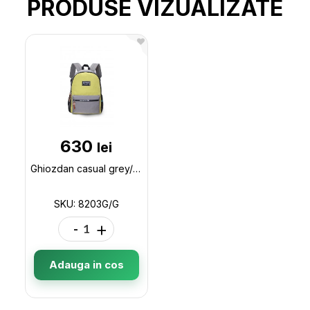
PRODUSE VIZUALIZATE
630
lei
Ghiozdan casual grey/green 8203G/G
SKU: 8203G/G
-
+
Adauga in cos