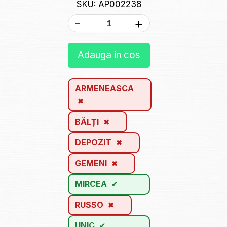
SKU: AP002238
-
+
Adauga in cos
ARMENEASCA
BĂLȚI
DEPOZIT
GEMENI
MIRCEA
RUSSO
UNIC