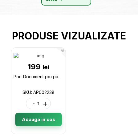
PRODUSE VIZUALIZATE
199
lei
Port Document p/u pasaport AP002238
SKU: AP002238
-
+
Adauga in cos