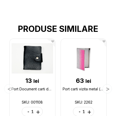
PRODUSE SIMILARE
13
63
lei
lei
Port Document carti de vizita (ML2-9) 001108
Port carti vizita metal (diamante) 2262
SKU: 001108
SKU: 2262
-
+
-
+