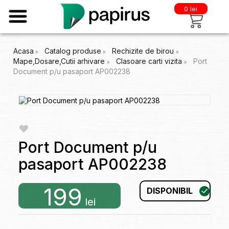
0 lei
Acasa
Catalog produse
Rechizite de birou
Mape,Dosare,Cutii arhivare
Clasoare carti vizita
Port
Document p/u pasaport AP002238
Port Document p/u
pasaport AP002238
199
DISPONIBIL
lei