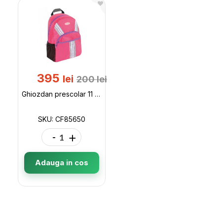
395
lei
200
lei
Ghiozdan prescolar 11 Broderie CF85650
SKU: CF85650
-
+
Adauga in cos