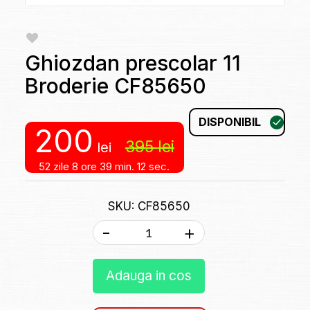
Ghiozdan prescolar 11
Broderie CF85650
DISPONIBIL
200
395
lei
lei
52 zile
8 ore
39 min.
12 sec.
SKU: CF85650
-
+
Adauga in cos