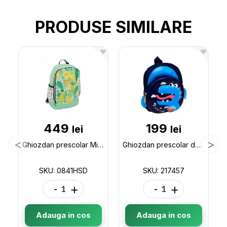
PRODUSE SIMILARE
449
199
lei
lei
Ghiozdan prescolar Milan Hide and Seek 0841HSD
Ghiozdan prescolar desen 3D(ML44-3) 217457
SKU: 0841HSD
SKU: 217457
-
+
-
+
Adauga in cos
Adauga in cos