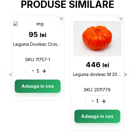
PRODUSE SIMILARE
95
lei
Leguma Dovleac Crosetat Mare 11757-1
SKU: 11757-1
446
lei
-
+
Leguma dovleac M 2011779
Adauga in cos
SKU: 2011779
-
+
Adauga in cos