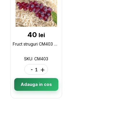
40
lei
Fruct struguri CM403 CM403
SKU: CM403
-
+
Adauga in cos