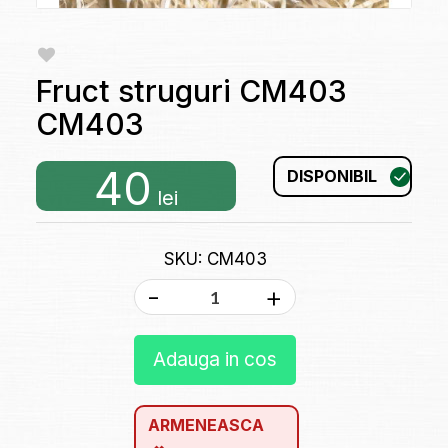
Fruct struguri CM403
CM403
40
DISPONIBIL
lei
SKU: CM403
-
+
Adauga in cos
ARMENEASCA