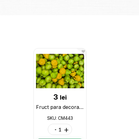
3
lei
Fruct para decorativa galbene/verzi mici CM443
SKU: CM443
-
+