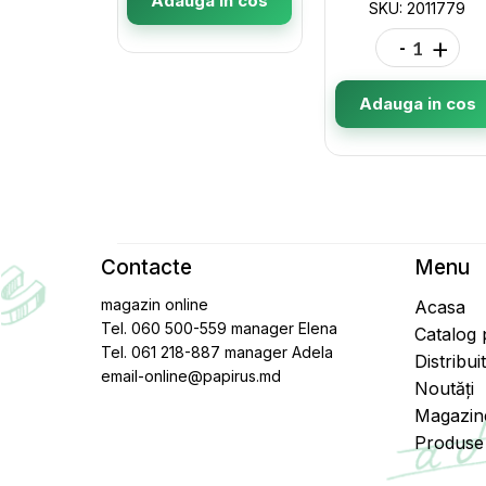
Adauga in cos
SKU: 2011779
-
+
Adauga in cos
Contacte
Menu
magazin online
Acasa
Tel. 060 500-559 manager Elena
Catalog
Tel. 061 218-887 manager Adela
Distribui
email-online@papirus.md
Noutăți
Magazin
Produse 