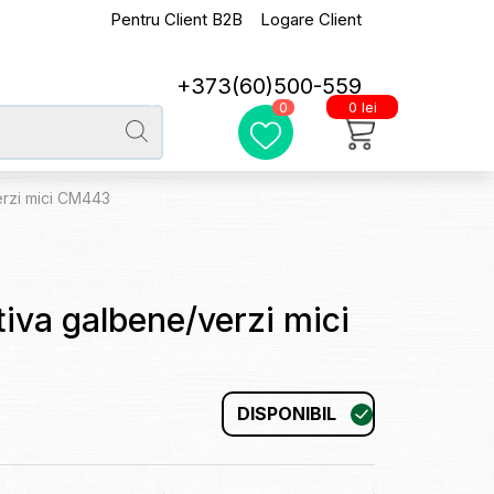
Pentru Client B2B
Logare Client
+373(60)500-559
0 lei
0
erzi mici CM443
tiva galbene/verzi mici
DISPONIBIL