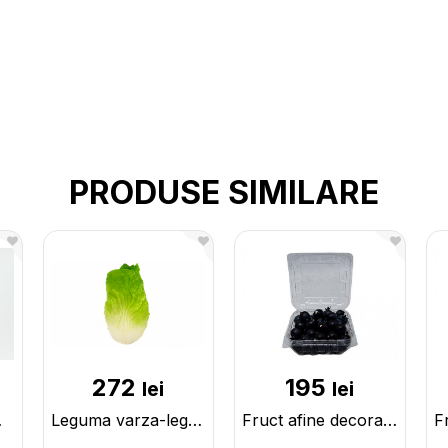
PRODUSE SIMILARE
272
195
lei
lei
1779
Leguma varza-leguma 224543
Fruct afine decorative in caserola 225551