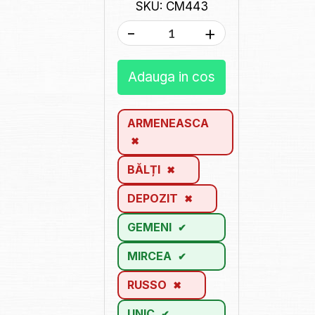
SKU: CM443
-
+
Adauga in cos
ARMENEASCA
BĂLȚI
DEPOZIT
GEMENI
MIRCEA
RUSSO
UNIC