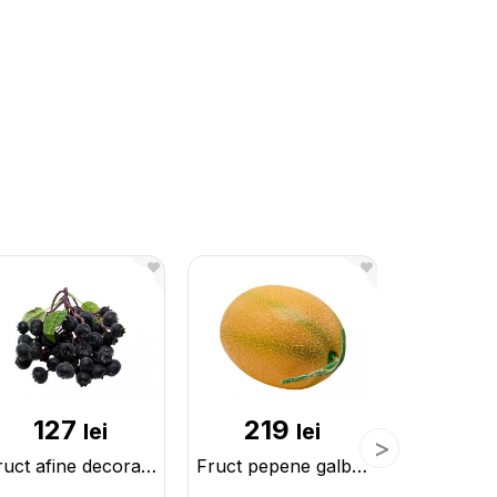
127
219
1
lei
lei
Fruct afine decorative pe crenguta 225575
Fruct pepene galben mare decorativ 25x16cm 225582