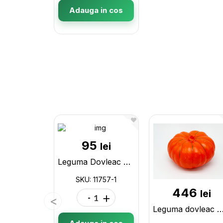
Adauga in cos
95
lei
Leguma Dovleac Crosetat Mare 11757-1
SKU: 11757-1
446
lei
-
+
Leguma dovleac M 201