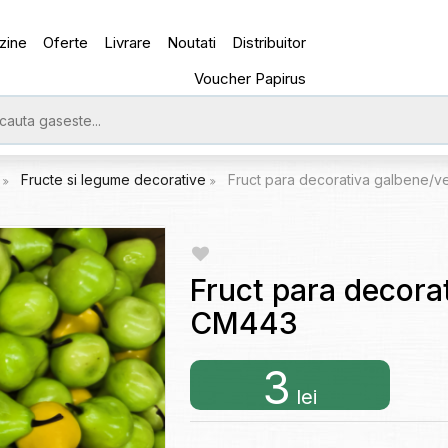
zine
Oferte
Livrare
Noutati
Distribuitor
Voucher Papirus
e
Fructe si legume decorative
Fruct para decorativa galbene/v
Fruct para decora
CM443
3
lei