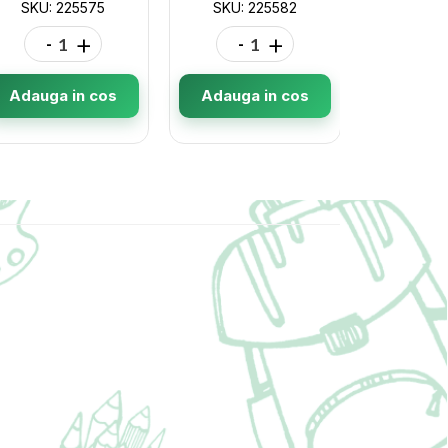
SKU: 225575
SKU: 225582
SKU: 
-
+
-
+
-
Adauga in cos
Adauga in cos
Adauga