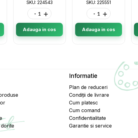
SKU: 224543
SKU: 225551
-
+
-
+
Adauga in cos
Adauga in cos
Informatie
Plan de reduceri
 produse
Condiții de livrare
tor
Cum platesc
Cum comand
e
Confidentialitate
dorite
Garantie si service