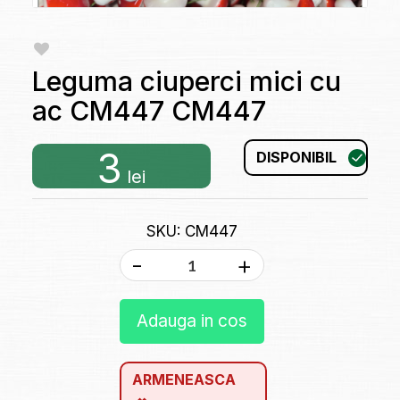
Leguma ciuperci mici cu
ac CM447 CM447
3
DISPONIBIL
lei
SKU: CM447
-
+
Adauga in cos
ARMENEASCA