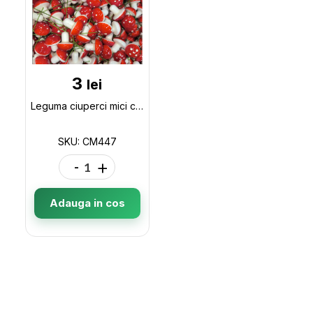
3
lei
Leguma ciuperci mici cu ac CM447 CM447
SKU: CM447
-
+
Adauga in cos