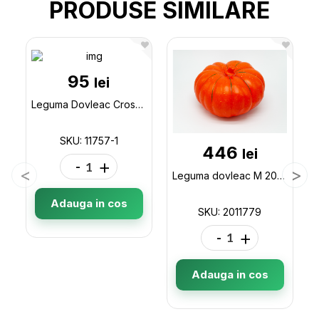
PRODUSE SIMILARE
95
lei
Leguma Dovleac Crosetat Mare 11757-1
SKU: 11757-1
446
lei
-
+
Leguma dovleac M 2011779
Adauga in cos
SKU: 2011779
-
+
Adauga in cos