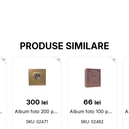
PRODUSE SIMILARE
300
66
lei
lei
ze 10*15cm de Nunta 02469
Album foto 200 poze 10*15cm de Nunta 02471
Album foto 100 poze 10*15cm 02482
SKU: 02471
SKU: 02482