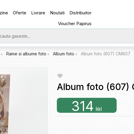
zine
Oferte
Livrare
Noutati
Distribuitor
Voucher Papirus
e
Rame si albume foto
Album foto
Album foto (607) CM607
Album foto (607)
314
lei