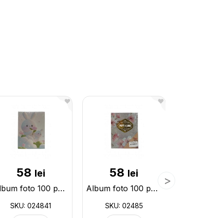
58
58
6
lei
lei
Album foto 100 poze 10*15cm Cute 024841
Album foto 100 poze 10*15cm Floral 02485
SKU: 024841
SKU: 02485
SKU: 