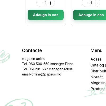
-
+
-
+
Adauga in cos
Adauga in cos
Contacte
Menu
magazin online
Acasa
Tel. 060 500-559 manager Elena
Catalog
Tel. 061 218-887 manager Adela
Distribui
email-online@papirus.md
Noutăți
Magazin
Produse 