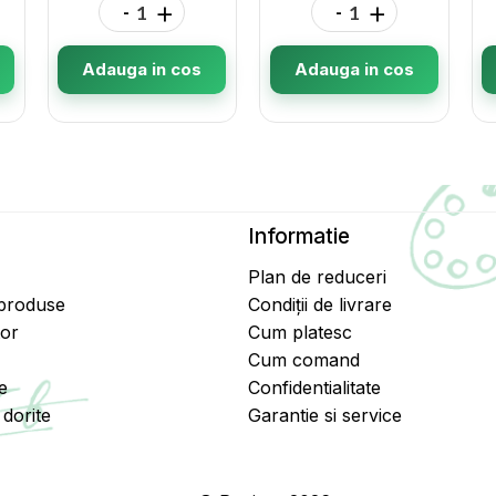
-
+
-
+
Adauga in cos
Adauga in cos
Informatie
Plan de reduceri
 produse
Condiții de livrare
tor
Cum platesc
Cum comand
e
Confidentialitate
dorite
Garantie si service