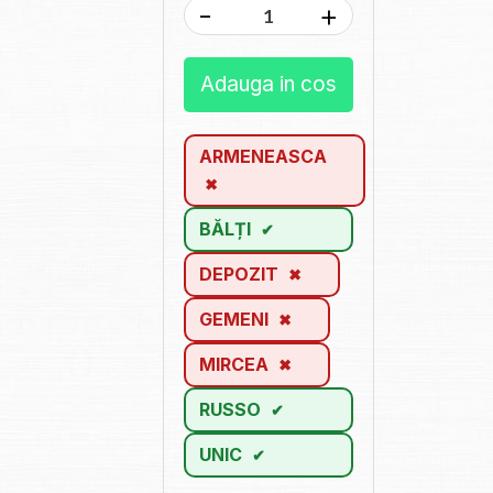
-
+
Adauga in cos
ARMENEASCA
BĂLȚI
DEPOZIT
GEMENI
MIRCEA
RUSSO
UNIC