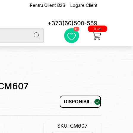
Pentru Client B2B
Logare Client
+373(60)500-559
0 lei
0
 CM607
DISPONIBIL
SKU: CM607