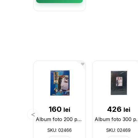
160
426
lei
lei
Album foto 200 poze 10*15cm in cutie 02466
Album foto 300 po
SKU: 02466
SKU: 02469