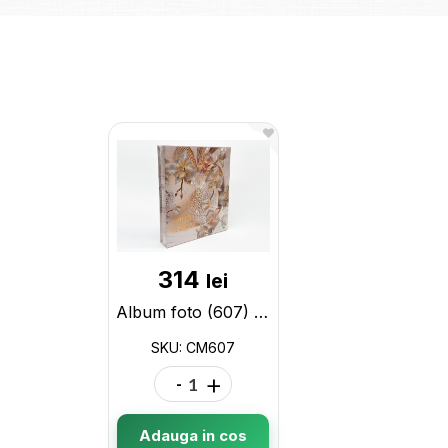
314
lei
Album foto (607) CM607
SKU: CM607
-
+
Adauga in cos