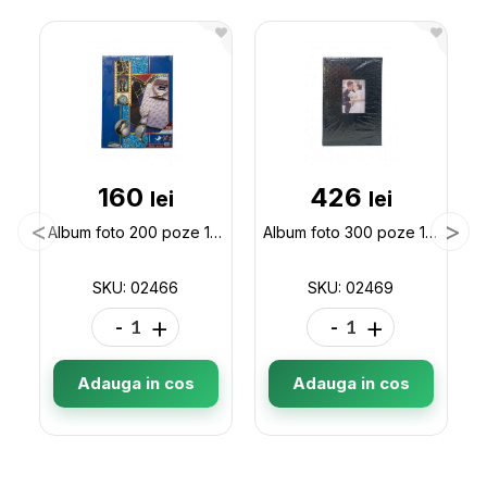
160
426
lei
lei
Album foto 200 poze 10*15cm in cutie 02466
Album foto 300 poze 10*15cm de Nunta 02469
SKU: 02466
SKU: 02469
-
+
-
+
Adauga in cos
Adauga in cos