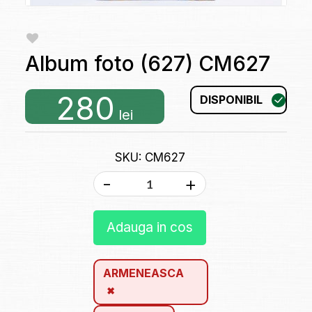
Album foto (627) CM627
280
DISPONIBIL
lei
SKU: CM627
-
+
Adauga in cos
ARMENEASCA