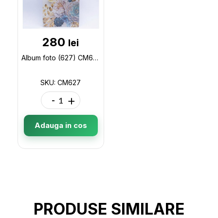
280
lei
Album foto (627) CM627
SKU: CM627
-
+
Adauga in cos
PRODUSE SIMILARE