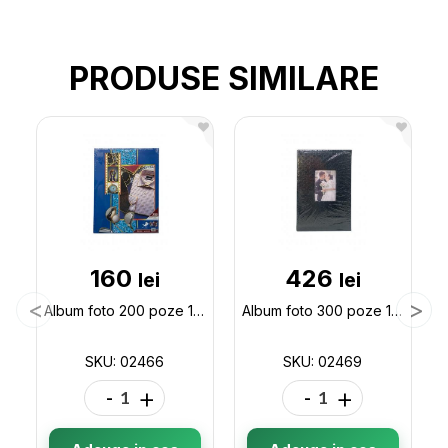
PRODUSE SIMILARE
160
426
lei
lei
Album foto 200 poze 10*15cm in cutie 02466
Album foto 300 poze 10*15cm de Nunta 02469
SKU: 02466
SKU: 02469
-
+
-
+