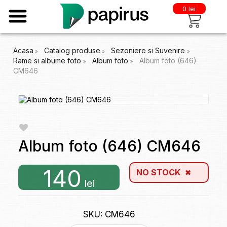
0 lei
Acasa
Catalog produse
Sezoniere si Suvenire
Rame si albume foto
Album foto
Album foto (646)
CM646
Album foto (646) CM646
140
NO STOCK
lei
SKU: CM646