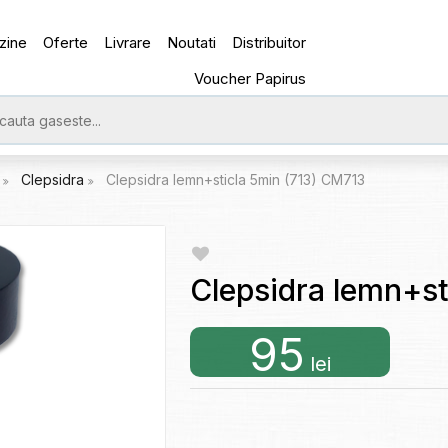
zine
Oferte
Livrare
Noutati
Distribuitor
Voucher Papirus
e
Clepsidra
Clepsidra lemn+sticla 5min (713) CM713
Clepsidra lemn+st
95
lei