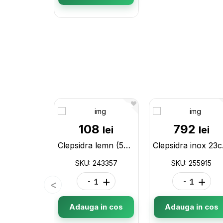
108
792
lei
lei
Clepsidra lemn (5min) bej 243357
Cle
SKU: 243357
SKU: 255915
-
+
-
+
Adauga in cos
Adauga in cos