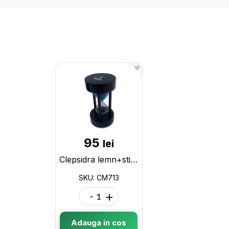
95
lei
Clepsidra lemn+sticla 5min (713) CM713
SKU: CM713
-
+
Adauga in cos