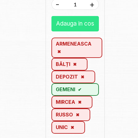
-
+
Adauga in cos
ARMENEASCA
BĂLȚI
DEPOZIT
GEMENI
MIRCEA
RUSSO
UNIC