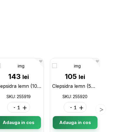
143
105
15
lei
lei
Clepsidra lemn (10min) bej 255919
Clepsidra lemn (5min) bej 255920
SKU: 255919
SKU: 255920
SKU: 
-
+
-
+
-
Adauga in cos
Adauga in cos
Adauga