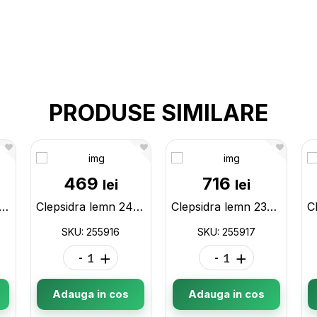
PRODUSE SIMILARE
469
716
lei
lei
psidra inox 23cm 255915
Clepsidra lemn 24cm 255916
Clepsidra lemn 23cm 255917
SKU: 255916
SKU: 255917
-
+
-
+
Adauga in cos
Adauga in cos