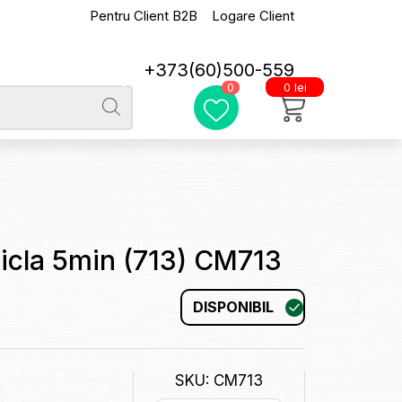
Pentru Client B2B
Logare Client
+373(60)500-559
0 lei
0
icla 5min (713) CM713
DISPONIBIL
SKU: CM713