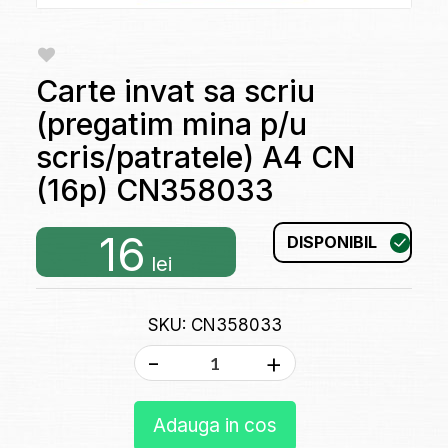
Carte invat sa scriu
(pregatim mina p/u
scris/patratele) A4 CN
(16p) CN358033
16
DISPONIBIL
lei
SKU: CN358033
-
+
Adauga in cos