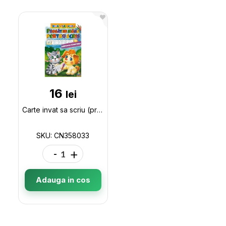
16
lei
Carte invat sa scriu (pregatim mina p/u scris/patratele) A4 CN (16p) CN358033
SKU: CN358033
-
+
Adauga in cos