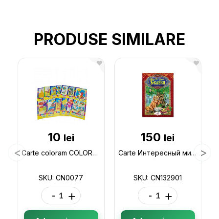
PRODUSE SIMILARE
10
150
lei
lei
Carte coloram COLORAM- MIX CN0077
Carte Интересный мир_Сказки А.Пушкин CN132901
SKU: CN0077
SKU: CN132901
-
+
-
+