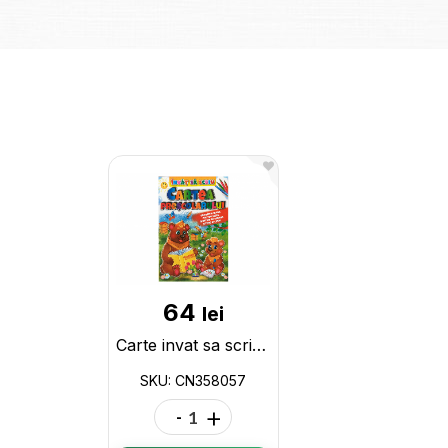
64
lei
Carte invat sa scriu Cartea prescolarului A4 CN CN358057
SKU: CN358057
-
+