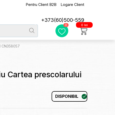
Pentru Client B2B
Logare Client
+373(60)500-559
0 lei
0
 CN CN358057
iu Cartea prescolarului
DISPONIBIL