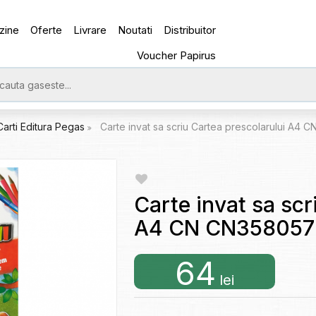
zine
Oferte
Livrare
Noutati
Distribuitor
Voucher Papirus
Carti Editura Pegas
Carte invat sa scriu Cartea prescolarului A4
Carte invat sa scr
A4 CN CN358057
64
lei