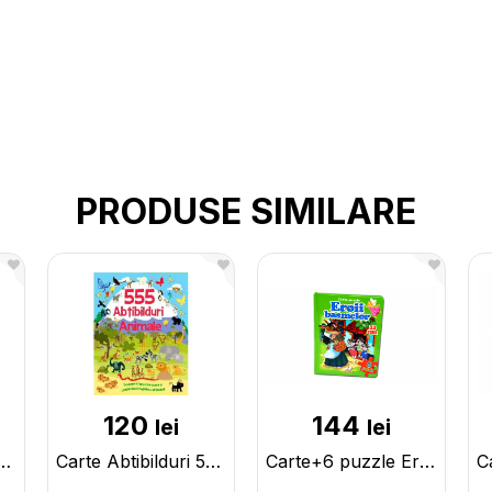
PRODUSE SIMILARE
120
144
lei
lei
сный мир_Сказки А.Пушкин CN132901
Carte Abtibilduri 555-animale CN133417
Carte+6 puzzle Eroii basmelor CN133427