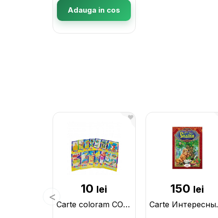
Adauga in cos
10
150
lei
lei
Carte coloram COLORAM- MIX CN0077
Carte Интере