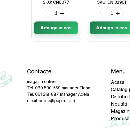
SKU: CN0077
SKU: CN132901
-
+
-
+
Adauga in cos
Adauga in cos
Contacte
Menu
magazin online
Acasa
Tel. 060 500-559 manager Elena
Catalog
Tel. 061 218-887 manager Adela
Distribui
email-online@papirus.md
Noutăți
Magazin
Produse 