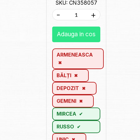
SKU: CN358057
-
+
Adauga in cos
ARMENEASCA
BĂLȚI
DEPOZIT
GEMENI
MIRCEA
RUSSO
UNIC