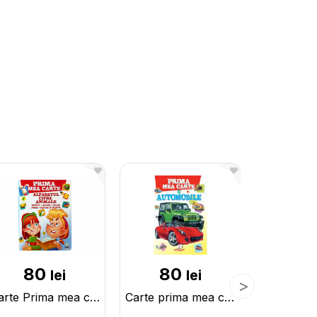
80
80
16
lei
lei
Carte Prima mea carte Alfabet+Cifre CN134363
Carte prima mea carte Automobile CN137319