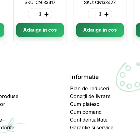
SKU: CN133417
SKU: CN133427
-
+
-
+
Adauga in cos
Adauga in cos
Informatie
Plan de reduceri
 produse
Condiții de livrare
tor
Cum platesc
Cum comand
e
Confidentialitate
dorite
Garantie si service