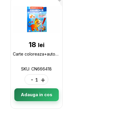
18
lei
Carte coloreaza+autocol. Animale indragite CN666418
SKU: CN666418
-
+
Adauga in cos