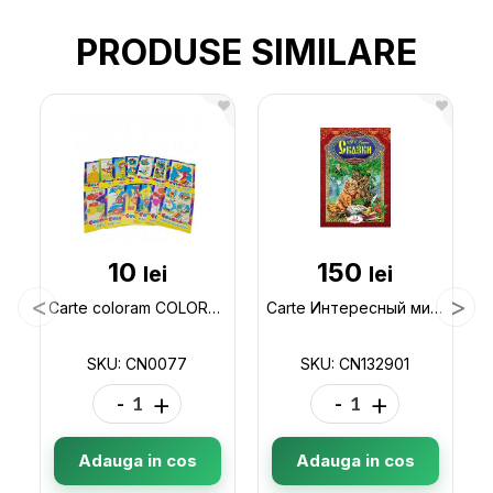
PRODUSE SIMILARE
10
150
lei
lei
Carte coloram COLORAM- MIX CN0077
Carte Интересный мир_Сказки А.Пушкин CN132901
SKU: CN0077
SKU: CN132901
-
+
-
+
Adauga in cos
Adauga in cos