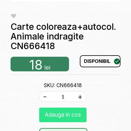
Carte coloreaza+autocol.
Animale indragite
CN666418
18
DISPONIBIL
lei
SKU: CN666418
-
+
Adauga in cos