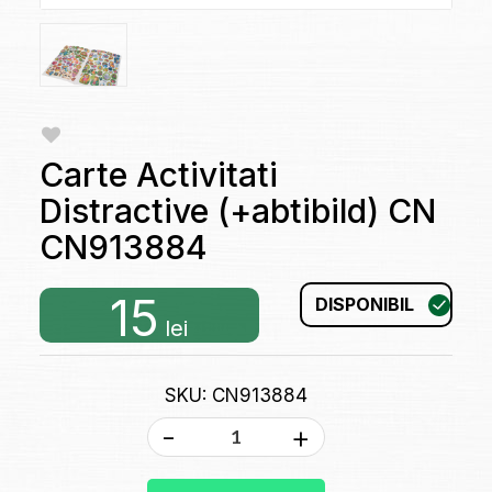
Carte Activitati
Distractive (+abtibild) CN
CN913884
15
DISPONIBIL
lei
SKU: CN913884
-
+