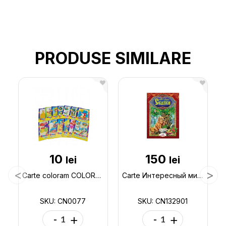
PRODUSE SIMILARE
10
150
lei
lei
Carte coloram COLORAM- MIX CN0077
Carte Интересный мир_Сказки А.Пушкин CN132901
SKU: CN0077
SKU: CN132901
-
+
-
+