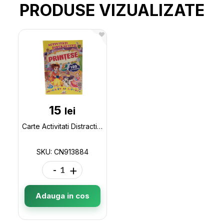
PRODUSE VIZUALIZATE
15
lei
Carte Activitati Distractive (+abtibild) CN CN913884
SKU: CN913884
-
+
Adauga in cos