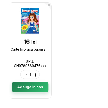
16
lei
Carte Imbraca papusa +autocolante CN9789669476xxx
SKU:
CN9789669476xxx
-
+
Adauga in cos