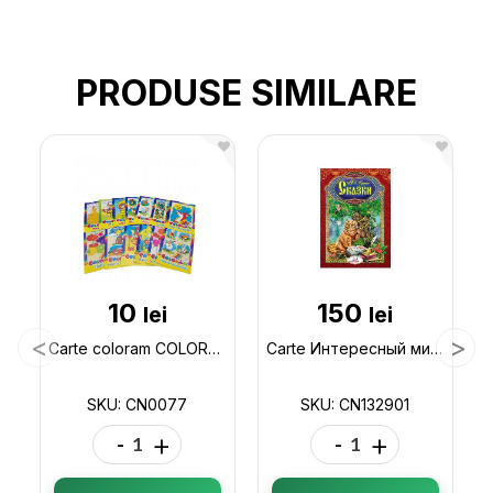
PRODUSE SIMILARE
10
150
lei
lei
Carte coloram COLORAM- MIX CN0077
Carte Интересный мир_Сказки А.Пушкин CN132901
SKU: CN0077
SKU: CN132901
-
+
-
+