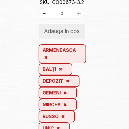
SKU: CO00673-3.2
-
+
Adauga in cos
ARMENEASCA
BĂLȚI
DEPOZIT
GEMENI
MIRCEA
RUSSO
UNIC