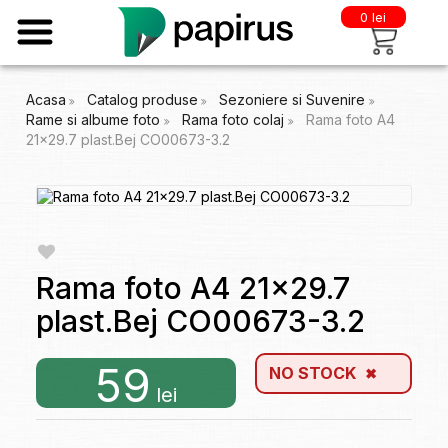
0 lei
Acasa
Catalog produse
Sezoniere si Suvenire
Rame si albume foto
Rama foto colaj
Rama foto A4
21x29.7 plast.Bej CO00673-3.2
Rama foto A4 21x29.7
plast.Bej CO00673-3.2
59
NO STOCK
lei