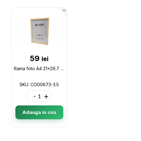
59
lei
Rama foto A4 21x29.7 plast.Bej struct/lemn+marg.aurie CO00673-3.5
SKU: CO00673-3.5
-
+
Adauga in cos