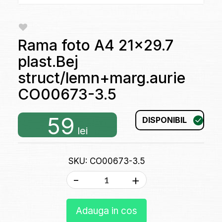
Rama foto A4 21x29.7
plast.Bej
struct/lemn+marg.aurie
CO00673-3.5
59
DISPONIBIL
lei
SKU: CO00673-3.5
-
+
Adauga in cos