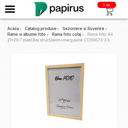
0 lei
Acasa
Catalog produse
Sezoniere si Suvenire
Rame si albume foto
Rama foto colaj
Rama foto A4
21x29.7 plast.Bej struct/lemn+marg.aurie CO00673-3.5