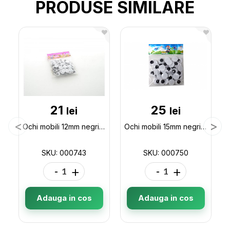
PRODUSE SIMILARE
21
25
lei
lei
Ochi mobili 12mm negri (ML11-5) 000743
Ochi mobili 15mm negri (ML11-6/ML21-7) 000750
SKU: 000743
SKU: 000750
-
+
-
+
Adauga in cos
Adauga in cos