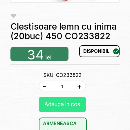
Clestisoare lemn cu inima
(20buc) 450 CO233822
34
DISPONIBIL
lei
SKU: CO233822
-
+
Adauga in cos
ARMENEASCA