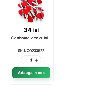
34
lei
Clestisoare lemn cu inima (20buc) 450 CO233822
SKU: CO233822
-
+
Adauga in cos