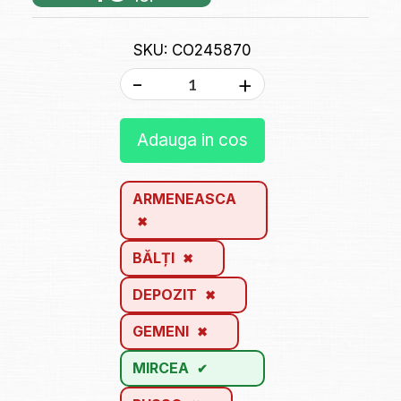
SKU: CO245870
-
+
Adauga in cos
ARMENEASCA
BĂLȚI
DEPOZIT
GEMENI
MIRCEA