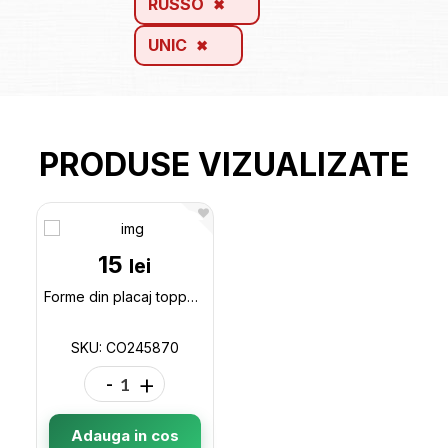
RUSSO
UNIC
PRODUSE VIZUALIZATE
15
lei
Forme din placaj topper inima (cupidon) 7/10 CO245870
SKU: CO245870
-
+
Adauga in cos