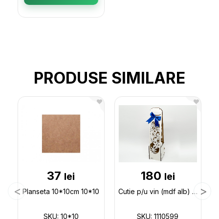
PRODUSE SIMILARE
37
180
lei
lei
Planseta 10*10cm 10*10
Cutie p/u vin (mdf alb) 1 sticla cu fulgi 1110599
SKU: 10*10
SKU: 1110599