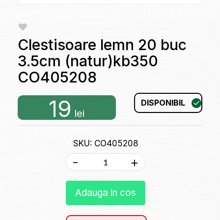
Clestisoare lemn 20 buc
3.5cm (natur)kb350
CO405208
19
DISPONIBIL
lei
SKU: CO405208
-
+
Adauga in cos