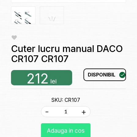
Cuter lucru manual DACO
CR107 CR107
212
DISPONIBIL
lei
SKU: CR107
-
+
Adauga in cos