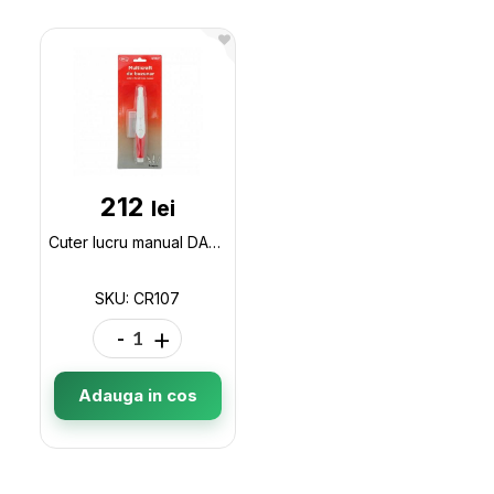
212
lei
Cuter lucru manual DACO CR107 CR107
SKU: CR107
-
+
Adauga in cos