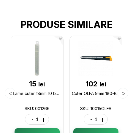
PRODUSE SIMILARE
15
102
lei
lei
Lame cuter 18mm 10 buc 001266
Cuter OLFA 9mm 180-BT (corp metal/lama otel ) 10015OLFA
SKU: 001266
SKU: 10015OLFA
-
+
-
+