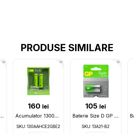
PRODUSE SIMILARE
160
105
lei
lei
rie 11A GP U5 (blister) 11A-C5
Acumulator 1300mAh/AA GP (2buc/blister) 130AAHCE2GBE2
Baterie Size D GP G-tech (2buc/blister) (0142) 13A21-B2
SKU: 130AAHCE2GBE2
SKU: 13A21-B2