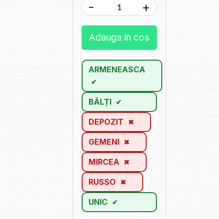
-
+
Adauga in cos
ARMENEASCA
BĂLȚI
DEPOZIT
GEMENI
MIRCEA
RUSSO
UNIC