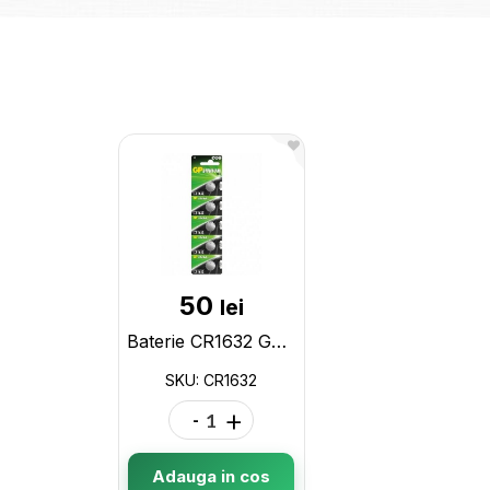
50
lei
Baterie CR1632 GP U5 CR1632
SKU: CR1632
-
+
Adauga in cos