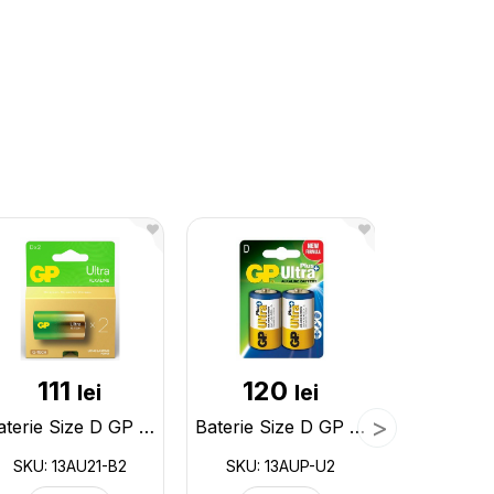
111
120
4
lei
lei
Baterie Size D GP G-tech (2buc/blister)(0166) 13AU21-B2
Baterie Size D GP Ultra Plus+ (2buc/blister)(0159) 13AUP-U2
SKU: 13AU21-B2
SKU: 13AUP-U2
SKU: 