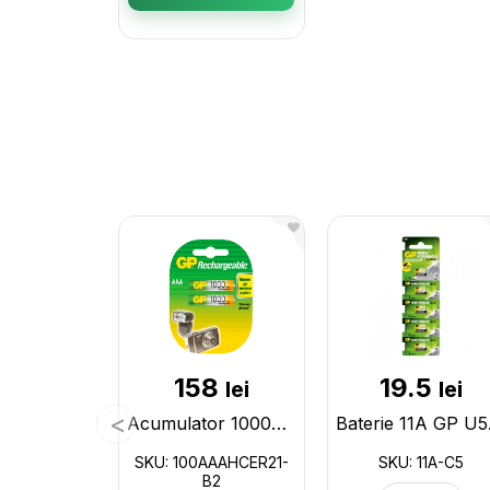
158
19.5
lei
lei
Acumulator 1000mAh/AAA GP (2buc/blister) 100AAAHCER21-B2
Bate
SKU: 100AAAHCER21-
SKU: 11A-C5
B2