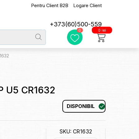
Pentru Client B2B
Logare Client
+373(60)500-559
0 lei
0
1632
GP U5 CR1632
DISPONIBIL
SKU: CR1632