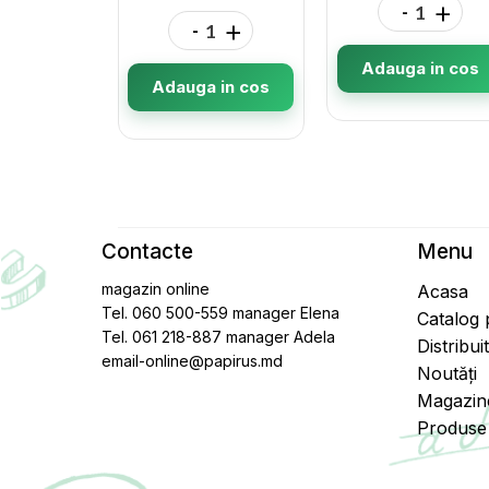
-
+
-
+
Adauga in cos
Adauga in cos
Contacte
Menu
magazin online
Acasa
Tel. 060 500-559 manager Elena
Catalog
Tel. 061 218-887 manager Adela
Distribui
email-online@papirus.md
Noutăți
Magazin
Produse 