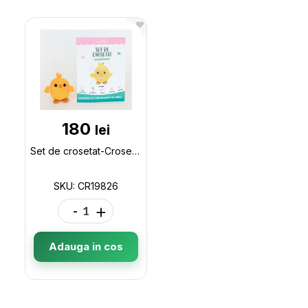
180
lei
Set de crosetat-Crosetica (puisor) CR19826
SKU: CR19826
-
+
Adauga in cos