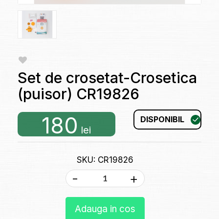
Set de crosetat-Crosetica
(puisor) CR19826
180
DISPONIBIL
lei
SKU: CR19826
-
+
Adauga in cos