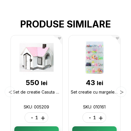
PRODUSE SIMILARE
550
43
lei
lei
Set de creatie Casuta din carton (jucarie) 005209
Set creatie cu margele ML9-6 dreptunghiulara 010161
SKU: 005209
SKU: 010161
-
+
-
+