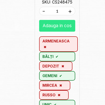
SKU: CS248475
-
+
Adauga in cos
ARMENEASCA
BĂLȚI
DEPOZIT
GEMENI
MIRCEA
RUSSO
UNIC