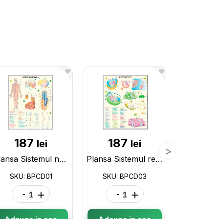
187
187
13
lei
lei
Plansa Sistemul nervos/Analizatorii BPCD01
Plansa Sistemul respirator/Structura celulei eucariote BPCD03
SKU: BPCD01
SKU: BPCD03
SKU: 
-
+
-
+
-