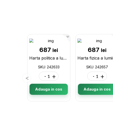
687
687
lei
lei
Harta politica a lumii murala cu drapele 1.3x1.75m 242633
Har
SKU: 242633
SKU: 242657
-
+
-
+
Adauga in cos
Adauga in cos