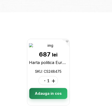
687
lei
Harta politica Europa 1.75x1.3m CS248475
SKU: CS248475
-
+
Adauga in cos