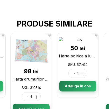
PRODUSE SIMILARE
50
lei
ta fizica a lumii murala 1.3x1.75m 242657
Harta politica a lumii cu drapele (67x99cm) 67x99
SKU: 67x99
98
lei
-
+
Harta drumurilor Europa (oficiu) 310514
Adauga in cos
SKU: 310514
-
+