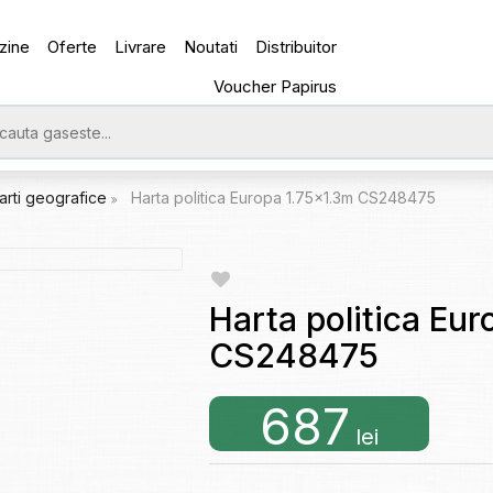
zine
Oferte
Livrare
Noutati
Distribuitor
Voucher Papirus
arti geografice
Harta politica Europa 1.75x1.3m CS248475
Harta politica Eu
CS248475
687
lei