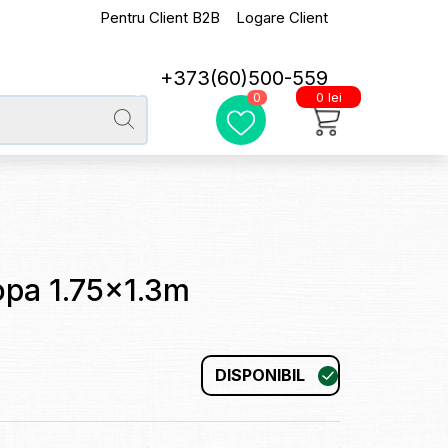
Pentru Client B2B
Logare Client
+373(60)500-559
0 lei
0
ropa 1.75x1.3m
DISPONIBIL