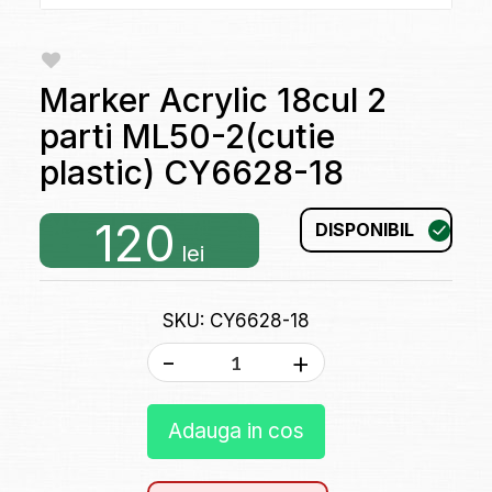
Marker Acrylic 18cul 2
parti ML50-2(cutie
plastic) CY6628-18
120
DISPONIBIL
lei
SKU: CY6628-18
-
+
Adauga in cos