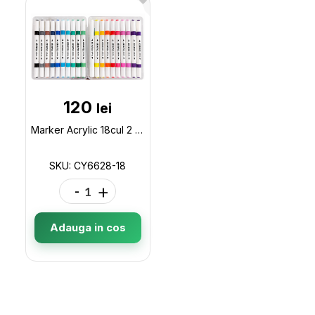
120
lei
Marker Acrylic 18cul 2 parti ML50-2(cutie plastic) CY6628-18
SKU: CY6628-18
-
+
Adauga in cos