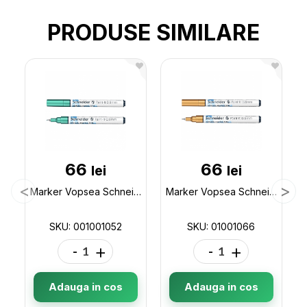
PRODUSE SIMILARE
66
66
lei
lei
Marker Vopsea Schneider 0.10-0.8mm green metalic 101052 001001052
Marker Vopsea Schneider 0.10-0.8mm Gold metalic 101066 01001066
SKU: 001001052
SKU: 01001066
-
+
-
+
Adauga in cos
Adauga in cos