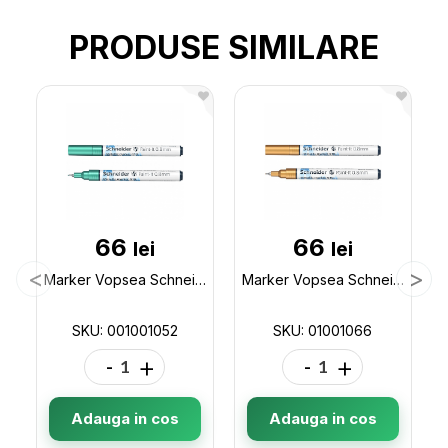
PRODUSE SIMILARE
66
66
lei
lei
Marker Vopsea Schneider 0.10-0.8mm green metalic 101052 001001052
Marker Vopsea Schneider 0.10-0.8mm Gold metalic 101066 01001066
SKU: 001001052
SKU: 01001066
-
+
-
+
Adauga in cos
Adauga in cos