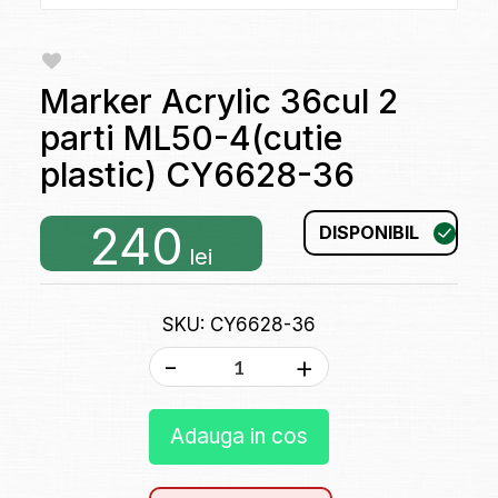
Marker Acrylic 36cul 2
parti ML50-4(cutie
plastic) CY6628-36
240
DISPONIBIL
lei
SKU: CY6628-36
-
+
Adauga in cos