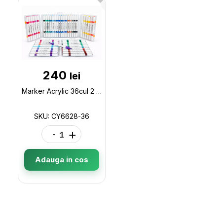
240
lei
Marker Acrylic 36cul 2 parti ML50-4(cutie plastic) CY6628-36
SKU: CY6628-36
-
+
Adauga in cos